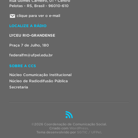
Rua Gomes Carneiro, 01 - Centro
Pelotas - RS, Brasil - 96010-610
clique para ver o e-mail
LOCALIZE A RÁDIO
LYCEU RIO-GRANDENSE
Praça 7 de Julho, 180
federalfm@ufpel.edu.br
SOBRE A CCS
Núcleo Comunicação Institucional
Núcleo de Radiodifusão Pública
Secretaria
©2026 Coordenação de Comunicação Social.
Criado com
WordPress
.
Tema desenvolvido por
SGTIC / UFPel
.