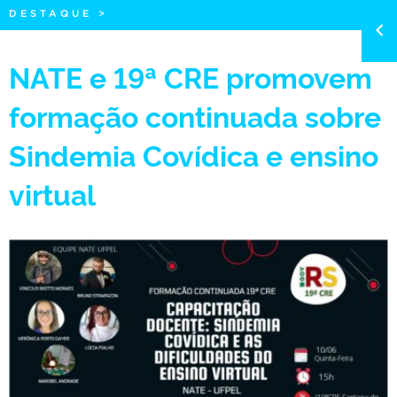
DESTAQUE
>
NATE e 19ª CRE promovem
formação continuada sobre
Sindemia Covídica e ensino
virtual