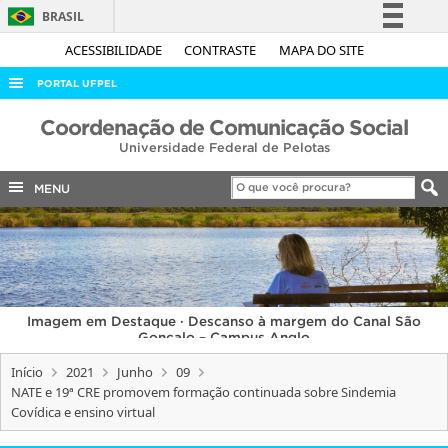
BRASIL
Simplifique!
ACESSIBILIDADE
CONTRASTE
MAPA DO SITE
Comunica BR
PORTAL UFPEL
Participe
ACESSO À INFORMAÇÃO
Coordenação de Comunicação Social
Acesso à informação
Universidade Federal de Pelotas
AUDITORIA
Legislação
COBALTO
MENU
Canais
CONCURSOS
EDITAIS
INTERNACIONAL
Imagem em Destaque · Descanso à margem do Canal São
OUVIDORIA
Gonçalo – Campus Anglo
PORTARIAS
Início
2021
Junho
09
NATE e 19ª CRE promovem formação continuada sobre Sindemia
TELEFONES
Covídica e ensino virtual