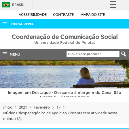
BRASIL
Simplifique!
ACESSIBILIDADE
CONTRASTE
MAPA DO SITE
Comunica BR
PORTAL UFPEL
Participe
ACESSO À INFORMAÇÃO
Coordenação de Comunicação Social
Acesso à informação
Universidade Federal de Pelotas
AUDITORIA
Legislação
COBALTO
MENU
Canais
CONCURSOS
EDITAIS
INTERNACIONAL
Imagem em Destaque · Descanso à margem do Canal São
OUVIDORIA
Gonçalo – Campus Anglo
PORTARIAS
Início
2021
Fevereiro
17
Núcleo Psicopedagógico de Apoio ao Discente tem atividade nesta
TELEFONES
quinta (18)