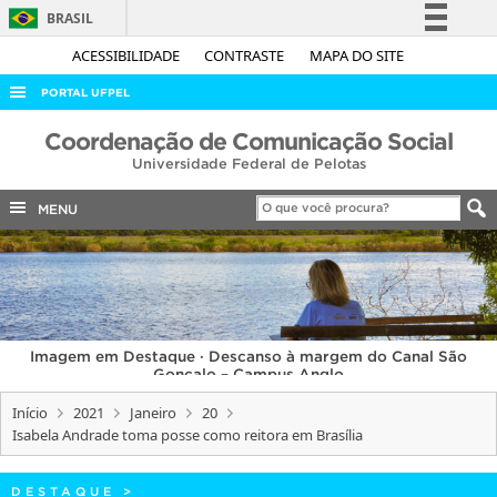
BRASIL
Simplifique!
ACESSIBILIDADE
CONTRASTE
MAPA DO SITE
Comunica BR
PORTAL UFPEL
Participe
ACESSO À INFORMAÇÃO
Coordenação de Comunicação Social
Acesso à informação
Universidade Federal de Pelotas
AUDITORIA
Legislação
COBALTO
MENU
Canais
CONCURSOS
EDITAIS
INTERNACIONAL
Imagem em Destaque · Descanso à margem do Canal São
OUVIDORIA
Gonçalo – Campus Anglo
PORTARIAS
Início
2021
Janeiro
20
Isabela Andrade toma posse como reitora em Brasília
TELEFONES
DESTAQUE
>