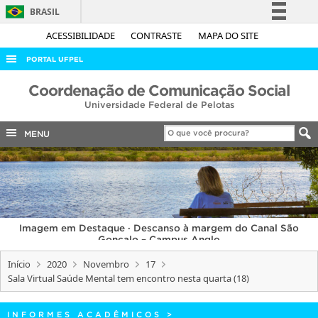
BRASIL
Simplifique!
ACESSIBILIDADE
CONTRASTE
MAPA DO SITE
Comunica BR
PORTAL UFPEL
Participe
ACESSO À INFORMAÇÃO
Coordenação de Comunicação Social
Acesso à informação
Universidade Federal de Pelotas
AUDITORIA
Legislação
COBALTO
MENU
Canais
CONCURSOS
EDITAIS
INTERNACIONAL
Imagem em Destaque · Descanso à margem do Canal São
OUVIDORIA
Gonçalo – Campus Anglo
PORTARIAS
Início
2020
Novembro
17
Sala Virtual Saúde Mental tem encontro nesta quarta (18)
TELEFONES
INFORMES ACADÊMICOS
>