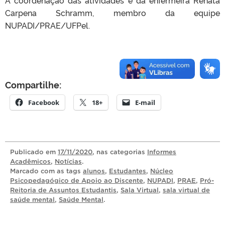
Carpena Schramm, membro da equipe
NUPADI/PRAE/UFPel.
Compartilhe:
Facebook
18+
E-mail
Publicado
em
17/11/2020
, nas categorias
Informes
Acadêmicos
,
Notícias
.
Marcado com as tags
alunos
,
Estudantes
,
Núcleo
Psicopedagógico de Apoio ao Discente
,
NUPADI
,
PRAE
,
Pró-
Reitoria de Assuntos Estudantis
,
Sala Virtual
,
sala virtual de
saúde mental
,
Saúde Mental
.