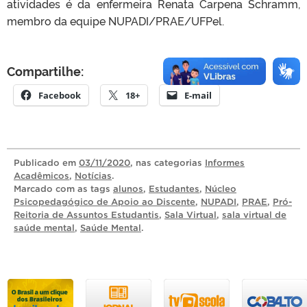
atividades é da enfermeira Renata Carpena Schramm,
membro da equipe NUPADI/PRAE/UFPel.
Compartilhe:
Facebook
18+
E-mail
Publicado
em
03/11/2020
, nas categorias
Informes
Acadêmicos
,
Notícias
.
Marcado com as tags
alunos
,
Estudantes
,
Núcleo
Psicopedagógico de Apoio ao Discente
,
NUPADI
,
PRAE
,
Pró-
Reitoria de Assuntos Estudantis
,
Sala Virtual
,
sala virtual de
saúde mental
,
Saúde Mental
.