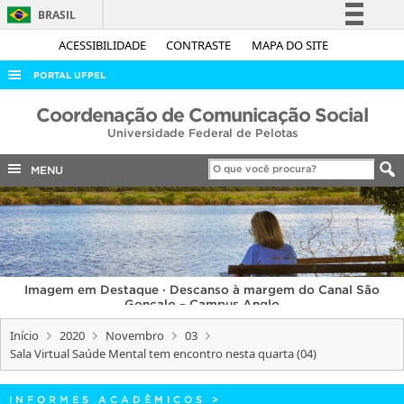
BRASIL
Simplifique!
ACESSIBILIDADE
CONTRASTE
MAPA DO SITE
Comunica BR
PORTAL UFPEL
Participe
ACESSO À INFORMAÇÃO
Coordenação de Comunicação Social
Acesso à informação
Universidade Federal de Pelotas
AUDITORIA
Legislação
COBALTO
MENU
Canais
CONCURSOS
EDITAIS
INTERNACIONAL
Imagem em Destaque · Descanso à margem do Canal São
OUVIDORIA
Gonçalo – Campus Anglo
PORTARIAS
Início
2020
Novembro
03
Sala Virtual Saúde Mental tem encontro nesta quarta (04)
TELEFONES
INFORMES ACADÊMICOS
>