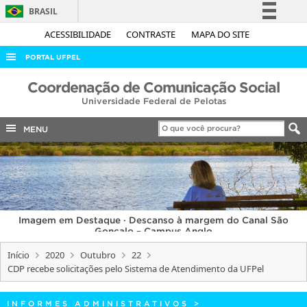
BRASIL
Simplifique!
ACESSIBILIDADE
CONTRASTE
MAPA DO SITE
Comunica BR
PORTAL UFPEL
Participe
ACESSO À INFORMAÇÃO
Coordenação de Comunicação Social
Acesso à informação
Universidade Federal de Pelotas
AUDITORIA
Legislação
COBALTO
MENU
Canais
CONCURSOS
EDITAIS
INTERNACIONAL
Imagem em Destaque · Descanso à margem do Canal São
OUVIDORIA
Gonçalo – Campus Anglo
PORTARIAS
Início
2020
Outubro
22
CDP recebe solicitações pelo Sistema de Atendimento da UFPel
TELEFONES
INFORMES ADMINISTRATIVOS
>