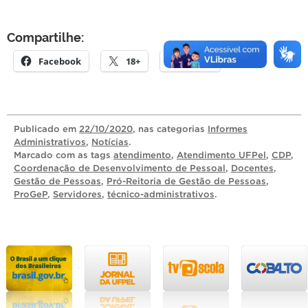
Compartilhe:
Facebook
18+
E-mail
Publicado
em
22/10/2020
, nas categorias
Informes
Administrativos
,
Notícias
.
Marcado com as tags
atendimento
,
Atendimento UFPel
,
CDP
,
Coordenação de Desenvolvimento de Pessoal
,
Docentes
,
Gestão de Pessoas
,
Pró-Reitoria de Gestão de Pessoas
,
ProGeP
,
Servidores
,
técnico-administrativos
.