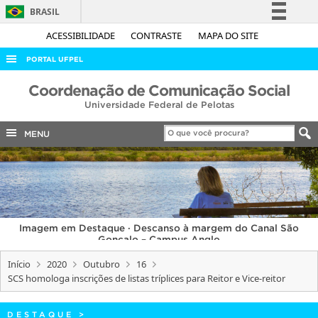
BRASIL
Simplifique!
ACESSIBILIDADE
CONTRASTE
MAPA DO SITE
Comunica BR
PORTAL UFPEL
Participe
ACESSO À INFORMAÇÃO
Coordenação de Comunicação Social
Acesso à informação
Universidade Federal de Pelotas
AUDITORIA
Legislação
COBALTO
MENU
Canais
CONCURSOS
EDITAIS
INTERNACIONAL
Imagem em Destaque · Descanso à margem do Canal São
OUVIDORIA
Gonçalo – Campus Anglo
PORTARIAS
Início
2020
Outubro
16
SCS homologa inscrições de listas tríplices para Reitor e Vice-reitor
TELEFONES
DESTAQUE
>