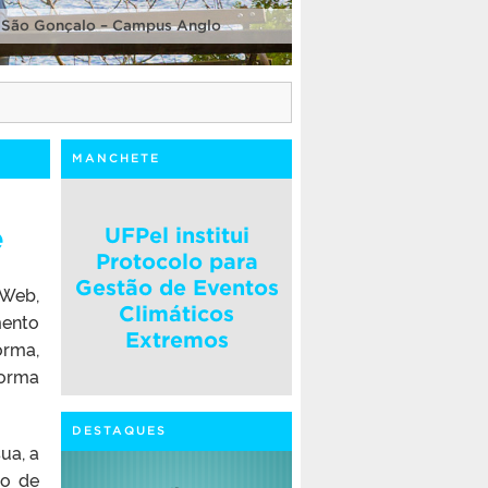
 São Gonçalo – Campus Anglo
MANCHETE
e
UFPel institui
Protocolo para
Gestão de Eventos
 Web,
Climáticos
mento
Extremos
orma,
forma
DESTAQUES
ua, a
so de