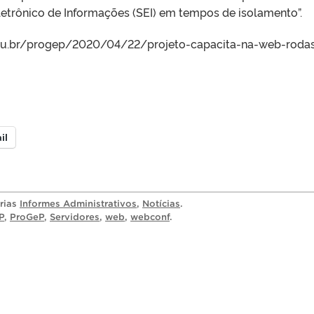
etrônico de Informações (SEI) em tempos de isolamento”.
.br/progep/2020/04/22/projeto-capacita-na-web-roda
il
orias
Informes Administrativos
,
Notícias
.
P
,
ProGeP
,
Servidores
,
web
,
webconf
.