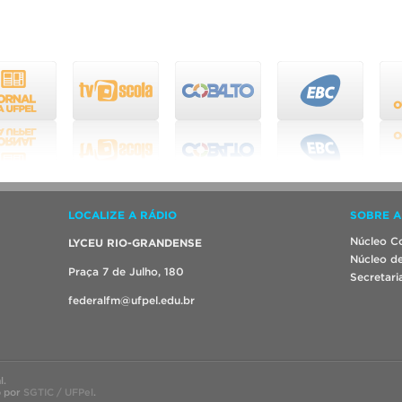
LOCALIZE A RÁDIO
SOBRE A
Núcleo Co
LYCEU RIO-GRANDENSE
Núcleo de
Praça 7 de Julho, 180
Secretari
federalfm@ufpel.edu.br
l.
o por
SGTIC / UFPel
.