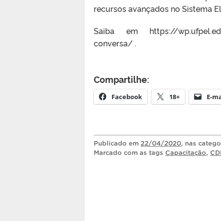
recursos avançados no Sistema El
Saiba em https://wp.ufpel.edu
conversa/ .
Compartilhe:
Facebook
18+
E-ma
Publicado
em
22/04/2020
, nas categ
Marcado com as tags
Capacitação
,
CD