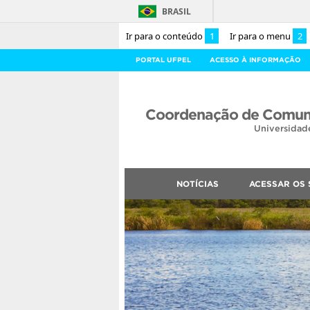
BRASIL
Ir para o conteúdo
1
Ir para o menu
2
PORTAL UFPEL
ACESSO À INFORMAÇÃO
Coordenação de Comuni
Universidad
NOTÍCIAS
ACESSAR OS 