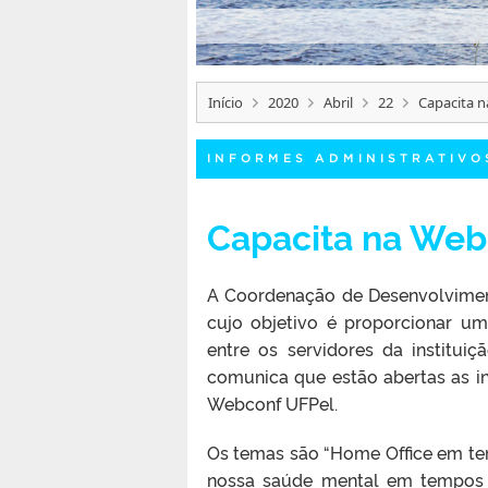
Início
2020
Abril
22
Capacita n
INFORMES ADMINISTRATIVO
Capacita na Web 
A Coordenação de Desenvolvimen
cujo objetivo é proporcionar u
entre os servidores da institui
comunica que estão abertas as in
Webconf UFPel.
Os temas são “Home Office em tem
nossa saúde mental em tempos d