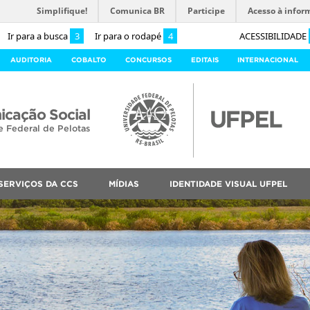
Simplifique!
Comunica BR
Participe
Acesso à infor
Ir para a busca
3
Ir para o rodapé
4
ACESSIBILIDADE
AUDITORIA
COBALTO
CONCURSOS
EDITAIS
INTERNACIONAL
cação Social
e Federal de Pelotas
SERVIÇOS DA CCS
MÍDIAS
IDENTIDADE VISUAL UFPEL