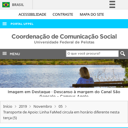
BRASIL
Simplifique!
ACESSIBILIDADE
CONTRASTE
MAPA DO SITE
Comunica BR
PORTAL UFPEL
Participe
ACESSO À INFORMAÇÃO
Coordenação de Comunicação Social
Acesso à informação
Universidade Federal de Pelotas
AUDITORIA
Legislação
COBALTO
MENU
Canais
CONCURSOS
EDITAIS
INTERNACIONAL
Imagem em Destaque · Descanso à margem do Canal São
OUVIDORIA
Gonçalo – Campus Anglo
PORTARIAS
Início
2019
Novembro
05
Transporte de Apoio: Linha FaMed circula em horário diferente nesta
TELEFONES
terça (5)