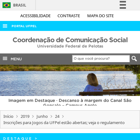
BRASIL
Simplifique!
ACESSIBILIDADE
CONTRASTE
MAPA DO SITE
Comunica BR
PORTAL UFPEL
Participe
ACESSO À INFORMAÇÃO
Coordenação de Comunicação Social
Acesso à informação
Universidade Federal de Pelotas
AUDITORIA
Legislação
COBALTO
MENU
Canais
CONCURSOS
EDITAIS
INTERNACIONAL
Imagem em Destaque · Descanso à margem do Canal São
OUVIDORIA
Gonçalo – Campus Anglo
PORTARIAS
Início
2019
Junho
24
Inscrições para Jogos da UFPel estão abertas; veja o regulamento
TELEFONES
DESTAQUE
>