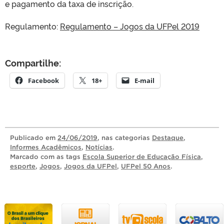
e pagamento da taxa de inscrição.
Regulamento:
Regulamento – Jogos da UFPel 2019
Compartilhe:
Facebook
18+
E-mail
Publicado
em
24/06/2019
, nas categorias
Destaque
,
Informes Acadêmicos
,
Notícias
.
Marcado com as tags
Escola Superior de Educação Física
,
esporte
,
Jogos
,
Jogos da UFPel
,
UFPel 50 Anos
.