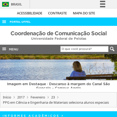
BRASIL
Simplifique!
ACESSIBILIDADE
CONTRASTE
MAPA DO SITE
Comunica BR
PORTAL UFPEL
Participe
ACESSO À INFORMAÇÃO
Coordenação de Comunicação Social
Acesso à informação
Universidade Federal de Pelotas
AUDITORIA
Legislação
COBALTO
MENU
Canais
CONCURSOS
EDITAIS
INTERNACIONAL
Imagem em Destaque · Descanso à margem do Canal São
OUVIDORIA
Gonçalo – Campus Anglo
PORTARIAS
Início
2017
Fevereiro
23
PPG em Ciência e Engenharia de Materiais seleciona alunos especiais
TELEFONES
INFORMES ACADÊMICOS
>