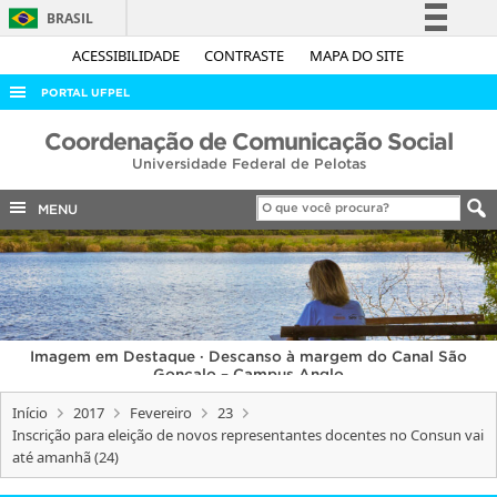
BRASIL
Simplifique!
ACESSIBILIDADE
CONTRASTE
MAPA DO SITE
Comunica BR
PORTAL UFPEL
Participe
ACESSO À INFORMAÇÃO
Coordenação de Comunicação Social
Acesso à informação
Universidade Federal de Pelotas
AUDITORIA
Legislação
COBALTO
MENU
Canais
CONCURSOS
EDITAIS
INTERNACIONAL
Imagem em Destaque · Descanso à margem do Canal São
OUVIDORIA
Gonçalo – Campus Anglo
PORTARIAS
Início
2017
Fevereiro
23
Inscrição para eleição de novos representantes docentes no Consun vai
TELEFONES
até amanhã (24)