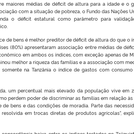
tre maiores médias de déficit de altura para a idade e o 
sociação com a situação de pobreza, o Fundo das Nações U
enda o déficit estatural como parâmetro para validaç
ico.
e de bens é melhor preditor de déficit de altura do que o í
ses (80%) apresentaram associação entre médias de défic
ioeconômico em ambos os índices, com exceção apenas de M
iminou melhor a riqueza das famílias e a associação com me
es, somente na Tanzânia o índice de gastos com consumo
nda, um percentual mais elevado da população vive em 
mo perdem poder de discriminar as famílias em relação às
se de bens e das condições de moradia. Parte das necessi
resolvida em trocas diretas de produtos agrícolas”, expl
concordância baixa entre os índices testados no Tajiquis