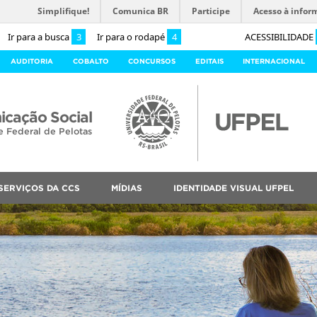
Simplifique!
Comunica BR
Participe
Acesso à infor
Ir para a busca
3
Ir para o rodapé
4
ACESSIBILIDADE
AUDITORIA
COBALTO
CONCURSOS
EDITAIS
INTERNACIONAL
cação Social
e Federal de Pelotas
SERVIÇOS DA CCS
MÍDIAS
IDENTIDADE VISUAL UFPEL