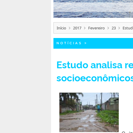
Início
2017
Fevereiro
23
Estud
NOTÍCIAS
>
Estudo analisa r
socioeconômicos
O ín