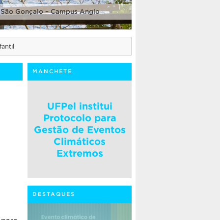
 São Gonçalo – Campus Anglo
antil
MANCHETE
UFPel institui
Protocolo para
Gestão de Eventos
Climáticos
Extremos
DESTAQUES
para