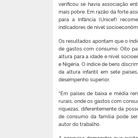
verificou se havia associação en
mais pobre. Em razão da forte as
para a Infância (Unicef) recom
indicadores de nível socioeconôm
Os resultados apontam que o índic
de gastos com consumo. Oito paí
altura para a idade e nível soc
e Nigéria. O índice de bens discr
da altura infantil em sete país
desempenho superior.
“Em países de baixa e média re
rurais, onde os gastos com consu
riquezas, diferentemente da pos
de consumo da família pode ser 
autor do trabalho.
A pesquisa demonstra que existe 