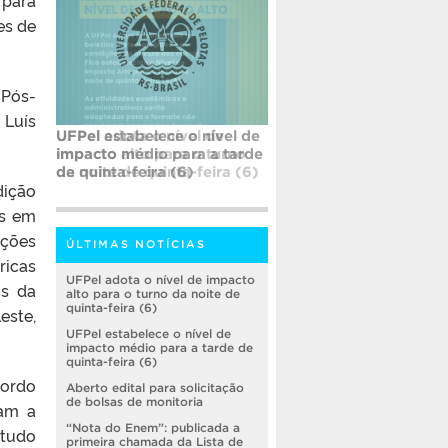
es de
 Pós-
 Luís
UFPel estabelece o nível de
impacto médio para a tarde
de quinta-feira (6)
dição
as em
ações
ÚLTIMAS NOTÍCIAS
ricas
UFPel adota o nível de impacto
is da
alto para o turno da noite de
quinta-feira (6)
este,
UFPel estabelece o nível de
impacto médio para a tarde de
quinta-feira (6)
cordo
Aberto edital para solicitação
de bolsas de monitoria
ram a
“Nota do Enem”: publicada a
studo
primeira chamada da Lista de