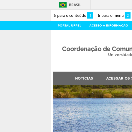
BRASIL
Ir para o conteúdo
1
Ir para o menu
2
PORTAL UFPEL
ACESSO À INFORMAÇÃO
Coordenação de Comuni
Universidad
NOTÍCIAS
ACESSAR OS 