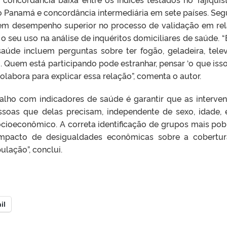
o Panamá e concordância intermediária em sete países. Se
 tem desempenho superior no processo de validação em re
ca o seu uso na análise de inquéritos domiciliares de saúde. “
úde incluem perguntas sobre ter fogão, geladeira, telev
o. Quem está participando pode estranhar, pensar ‘o que iss
labora para explicar essa relação”, comenta o autor.
balho com indicadores de saúde é garantir que as interve
ssoas que delas precisam, independente de sexo, idade, e
ocioeconômico. A correta identificação de grupos mais pob
impacto de desigualdades econômicas sobre a cobertu
lação”, conclui.
il