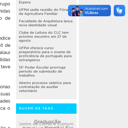
grupo
Espera
nidas
UFPel sedia reunião do Fórum
da Agricultura Familiar
ão de
Faculdade de Arquitetura lança
nova identidade visual
Clube de Leitura do CLC tem
ndice
próximo encontro em 27 de
agosto
it de
UFPel oferece curso
alaui
preparatório para o exame de
proficiência de português para
didas
estrangeiros
 teve
15º Poder Escolar prorroga
período de submissão de
trabalhos
Aberto processo seletivo para
zonas
contratação de auxiliar
veterinário
 suas
dades
ica o
NUVEM DE TAGS
tão e