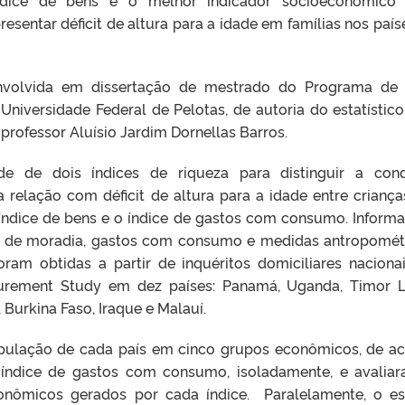
presentar déficit de altura para a idade em famílias nos país
nvolvida em dissertação de mestrado do Programa de
iversidade Federal de Pelotas, de autoria do estatístico
 professor Aluísio Jardim Dornellas Barros.
e de dois índices de riqueza para distinguir a con
 relação com déficit de altura para a idade entre crianç
 índice de bens e o índice de gastos com consumo. Inform
s de moradia, gastos com consumo e medidas antropomét
oram obtidas a partir de inquéritos domiciliares naciona
urement Study em dez países: Panamá, Uganda, Timor L
, Burkina Faso, Iraque e Malauí.
opulação de cada país em cinco grupos econômicos, de a
índice de gastos com consumo, isoladamente, e avalia
conômicos gerados por cada índice. Paralelamente, o e