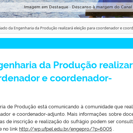
Imagem em Destaque · Descanso à margem do Canal
iado da Engenharia da Produção realizará eleição para coordenador e coo
enharia da Produção realiza
ordenador e coordenador-
ria de Produção está comunicando à comunidade que real
nador e coordenador-adjunto. Mais informações sobre doc
atas de inscrição e realização do sufrágio podem ser consul
e no link
http://wp.ufpel.edu.br/engepro/?p=6005
.