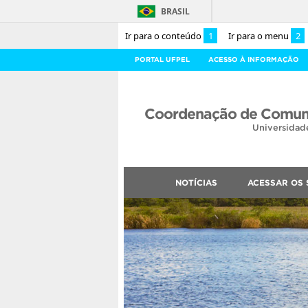
BRASIL
Ir para o conteúdo
1
Ir para o menu
2
PORTAL UFPEL
ACESSO À INFORMAÇÃO
Coordenação de Comuni
Universidad
NOTÍCIAS
ACESSAR OS 