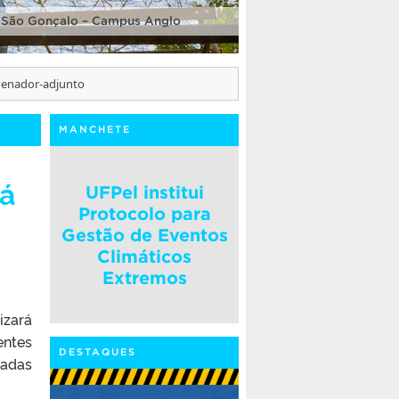
 São Gonçalo – Campus Anglo
rdenador-adjunto
MANCHETE
rá
UFPel institui
Protocolo para
Gestão de Eventos
Climáticos
Extremos
izará
entes
DESTAQUES
tadas