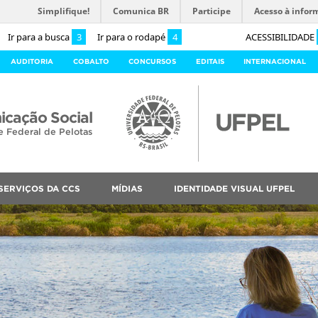
Simplifique!
Comunica BR
Participe
Acesso à infor
Ir para a busca
3
Ir para o rodapé
4
ACESSIBILIDADE
AUDITORIA
COBALTO
CONCURSOS
EDITAIS
INTERNACIONAL
cação Social
e Federal de Pelotas
SERVIÇOS DA CCS
MÍDIAS
IDENTIDADE VISUAL UFPEL