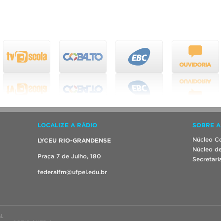
LOCALIZE A RÁDIO
SOBRE A
Núcleo Co
LYCEU RIO-GRANDENSE
Núcleo de
Praça 7 de Julho, 180
Secretari
federalfm@ufpel.edu.br
l.