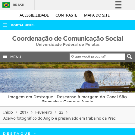
BRASIL
Simplifique!
ACESSIBILIDADE
CONTRASTE
MAPA DO SITE
Comunica BR
PORTAL UFPEL
Participe
ACESSO À INFORMAÇÃO
Coordenação de Comunicação Social
Acesso à informação
Universidade Federal de Pelotas
AUDITORIA
Legislação
COBALTO
MENU
Canais
CONCURSOS
EDITAIS
INTERNACIONAL
Imagem em Destaque · Descanso à margem do Canal São
OUVIDORIA
Gonçalo – Campus Anglo
PORTARIAS
Início
2017
Fevereiro
23
Acervo fotográfico do Anglo é preservado em trabalho da Prec
TELEFONES
DESTAQUE
>