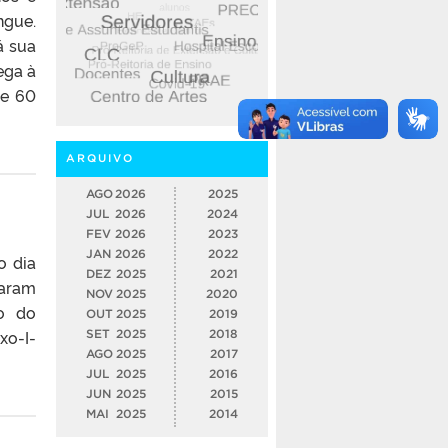
ngue.
á sua
ega à
de 60
ARQUIVO
AGO
2026
2025
JUL
2026
2024
FEV
2026
2023
JAN
2026
2022
o dia
DEZ
2025
2021
saram
NOV
2025
2020
ão do
OUT
2025
2019
xo-I-
SET
2025
2018
AGO
2025
2017
JUL
2025
2016
JUN
2025
2015
MAI
2025
2014