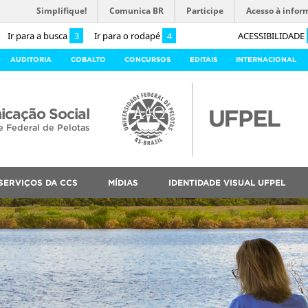
Simplifique!
Comunica BR
Participe
Acesso à infor
Ir para a busca
3
Ir para o rodapé
4
ACESSIBILIDADE
AUDITORIA
COBALTO
CONCURSOS
EDITAIS
INTERNACIONAL
cação Social
e Federal de Pelotas
SERVIÇOS DA CCS
MÍDIAS
IDENTIDADE VISUAL UFPEL