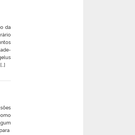
io da
rário
untos
dade-
gelus
[…]
isões
 como
lgum
 para