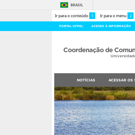
BRASIL
Ir para o conteúdo
1
Ir para o menu
2
PORTAL UFPEL
ACESSO À INFORMAÇÃO
Coordenação de Comuni
Universidad
NOTÍCIAS
ACESSAR OS 