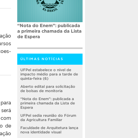
“Nota do Enem”: publicada
a primeira chamada da Lista
tação
de Espera
ursos
coes-
ÚLTIMAS NOTÍCIAS
UFPel estabelece o nível de
impacto médio para a tarde de
quinta-feira (6)
Aberto edital para solicitação
de bolsas de monitoria
“Nota do Enem”: publicada a
 para
primeira chamada da Lista de
Espera
 será
UFPel sedia reunião do Fórum
, com
da Agricultura Familiar
ro de
Faculdade de Arquitetura lança
cação
nova identidade visual