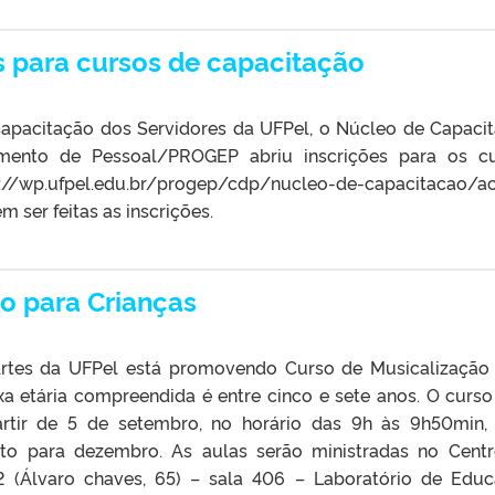
s para cursos de capacitação
apacitação dos Servidores da UFPel, o Núcleo de Capaci
mento de Pessoal/PROGEP abriu inscrições para os c
://wp.ufpel.edu.br/progep/cdp/nucleo-de-capacitacao/a
ser feitas as inscrições.
o para Crianças
rtes da UFPel está promovendo Curso de Musicalização
ixa etária compreendida é entre cinco e sete anos. O curso
artir de 5 de setembro, no horário das 9h às 9h50min
sto para dezembro. As aulas serão ministradas no Cent
 2 (Álvaro chaves, 65) – sala 406 – Laboratório de Edu