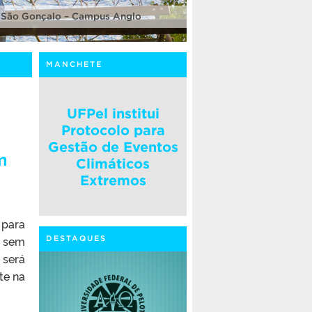
 São Gonçalo – Campus Anglo
MANCHETE
UFPel institui
Protocolo para
Gestão de Eventos
m
Climáticos
Extremos
 para
 sem
DESTAQUES
 será
te na