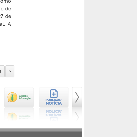
 Como
ro de
27 de
al. A
3
>