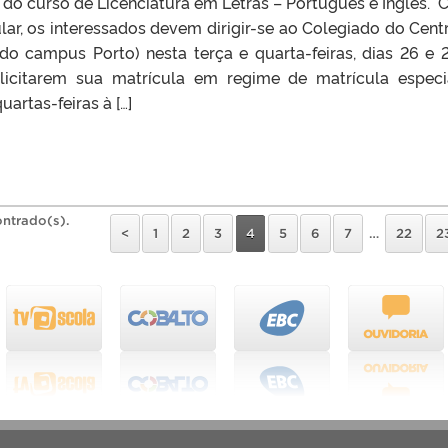
 do curso de Licenciatura em Letras – Português e Inglês.
ular, os interessados devem dirigir-se ao Colegiado do Cent
do campus Porto) nesta terça e quarta-feiras, dias 26 e 
olicitarem sua matrícula em regime de matrícula especi
uartas-feiras à […]
ontrado(s).
<
1
2
3
4
5
6
7
…
22
2