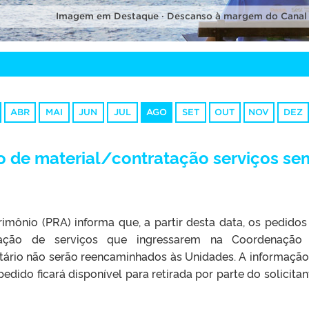
Imagem em Destaque · Descanso à margem do Canal
ABR
MAI
JUN
JUL
AGO
SET
OUT
NOV
DEZ
o de material/contratação serviços se
imônio (PRA) informa que, a partir desta data, os pedidos
atação de serviços que ingressarem na Coordenação
tário não serão reencaminhados às Unidades. A informação
dido ficará disponível para retirada por parte do solicitan