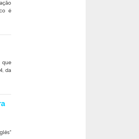
gação
ico é
o que
4, da
ra
glês”