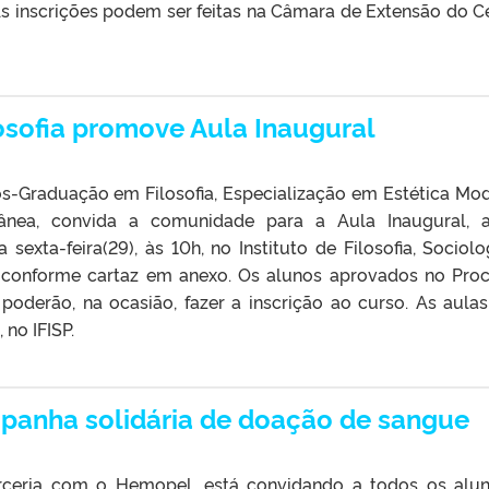
As inscrições podem ser feitas na Câmara de Extensão do C
osofia promove Aula Inaugural
s-Graduação em Filosofia, Especialização em Estética Mo
nea, convida a comunidade para a Aula Inaugural, 
a sexta-feira(29), às 10h, no Instituto de Filosofia, Sociolo
P), conforme cartaz em anexo. Os alunos aprovados no Pro
 poderão, na ocasião, fazer a inscrição ao curso. As aula
 no IFISP.
panha solidária de doação de sangue
rceria com o Hemopel, está convidando a todos os alu