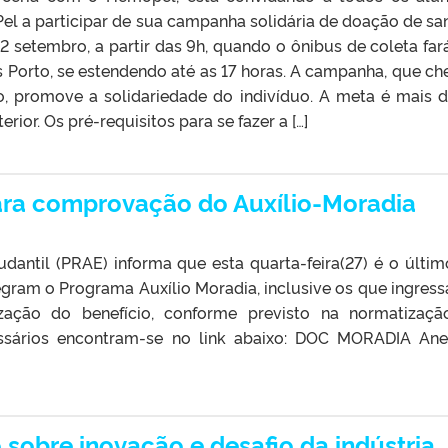
el a participar de sua campanha solidária de doação de sa
 2 setembro, a partir das 9h, quando o ônibus de coleta far
Porto, se estendendo até as 17 horas. A campanha, que ch
, promove a solidariedade do indivíduo. A meta é mais 
rior. Os pré-requisitos para se fazer a […]
ara comprovação do Auxílio-Moradia
udantil (PRAE) informa que esta quarta-feira(27) é o últim
egram o Programa Auxílio Moradia, inclusive os que ingres
ação do benefício, conforme previsto na normatizaç
sários encontram-se no link abaixo: DOC MORADIA Ane
 sobre inovação e desafio da indústria