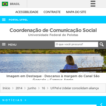
BRASIL
Simplifique!
ACESSIBILIDADE
CONTRASTE
MAPA DO SITE
Comunica BR
PORTAL UFPEL
Participe
ACESSO À INFORMAÇÃO
Coordenação de Comunicação Social
Acesso à informação
Universidade Federal de Pelotas
AUDITORIA
Legislação
COBALTO
MENU
Canais
CONCURSOS
EDITAIS
INTERNACIONAL
Imagem em Destaque · Descanso à margem do Canal São
OUVIDORIA
Gonçalo – Campus Anglo
PORTARIAS
Início
2014
Junho
16
UFPel e Udelar consolidam aliança
TELEFONES
NOTÍCIAS
>