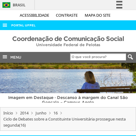
BRASIL
Simplifique!
ACESSIBILIDADE
CONTRASTE
MAPA DO SITE
Comunica BR
PORTAL UFPEL
Participe
ACESSO À INFORMAÇÃO
Coordenação de Comunicação Social
Acesso à informação
Universidade Federal de Pelotas
AUDITORIA
Legislação
COBALTO
MENU
Canais
CONCURSOS
EDITAIS
INTERNACIONAL
Imagem em Destaque · Descanso à margem do Canal São
OUVIDORIA
Gonçalo – Campus Anglo
PORTARIAS
Início
2014
Junho
16
Ciclo de Debates sobre a Constituinte Universitária prossegue nesta
TELEFONES
segunda(16)