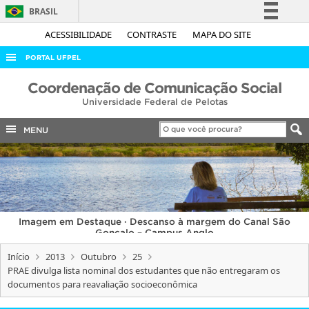
BRASIL
Simplifique!
ACESSIBILIDADE
CONTRASTE
MAPA DO SITE
Comunica BR
PORTAL UFPEL
Participe
ACESSO À INFORMAÇÃO
Coordenação de Comunicação Social
Acesso à informação
Universidade Federal de Pelotas
AUDITORIA
Legislação
COBALTO
MENU
Canais
CONCURSOS
EDITAIS
INTERNACIONAL
Imagem em Destaque · Descanso à margem do Canal São
OUVIDORIA
Gonçalo – Campus Anglo
PORTARIAS
Início
2013
Outubro
25
PRAE divulga lista nominal dos estudantes que não entregaram os
TELEFONES
documentos para reavaliação socioeconômica