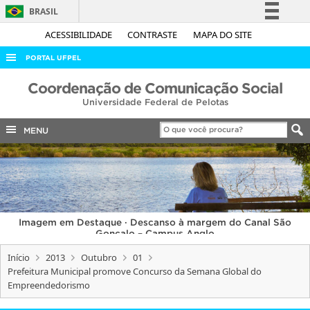
BRASIL
Simplifique!
ACESSIBILIDADE
CONTRASTE
MAPA DO SITE
Comunica BR
PORTAL UFPEL
Participe
ACESSO À INFORMAÇÃO
Coordenação de Comunicação Social
Acesso à informação
Universidade Federal de Pelotas
AUDITORIA
Legislação
COBALTO
MENU
Canais
CONCURSOS
EDITAIS
INTERNACIONAL
Imagem em Destaque · Descanso à margem do Canal São
OUVIDORIA
Gonçalo – Campus Anglo
PORTARIAS
Início
2013
Outubro
01
Prefeitura Municipal promove Concurso da Semana Global do
TELEFONES
Empreendedorismo