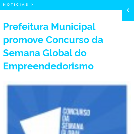
NOTÍCIAS
>
Prefeitura Municipal
promove Concurso da
Semana Global do
Empreendedorismo