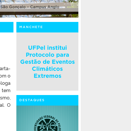
 São Gonçalo – Campus Anglo
MANCHETE
UFPel institui
Protocolo para
Gestão de Eventos
arta-
Climáticos
com o
Extremos
óloga
o tem
ismo,
DESTAQUES
al. O