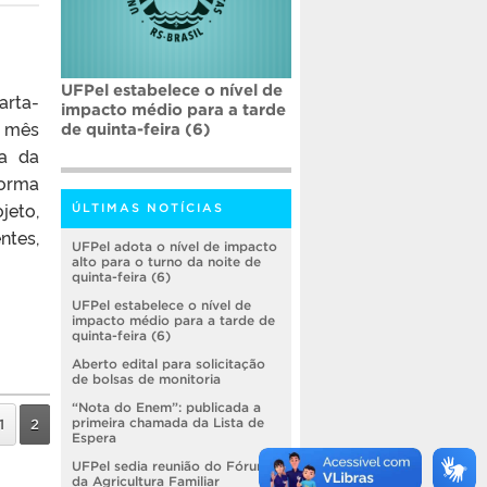
UFPel estabelece o nível de
arta-
impacto médio para a tarde
e mês
de quinta-feira (6)
ça da
forma
jeto,
ÚLTIMAS NOTÍCIAS
ntes,
UFPel adota o nível de impacto
alto para o turno da noite de
quinta-feira (6)
UFPel estabelece o nível de
impacto médio para a tarde de
quinta-feira (6)
Aberto edital para solicitação
de bolsas de monitoria
“Nota do Enem”: publicada a
primeira chamada da Lista de
1
2
Espera
UFPel sedia reunião do Fórum
da Agricultura Familiar