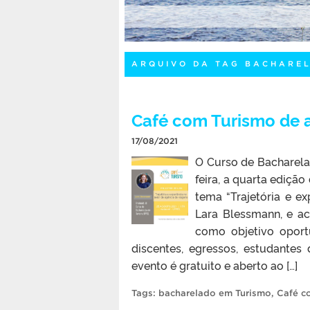
ARQUIVO DA TAG BACHARE
Café com Turismo de a
17/08/2021
O Curso de Bacharela
feira, a quarta ediçã
tema “Trajetória e e
Lara Blessmann, e a
como objetivo oportu
discentes, egressos, estudantes
evento é gratuito e aberto ao […]
Tags:
bacharelado em Turismo
,
Café c