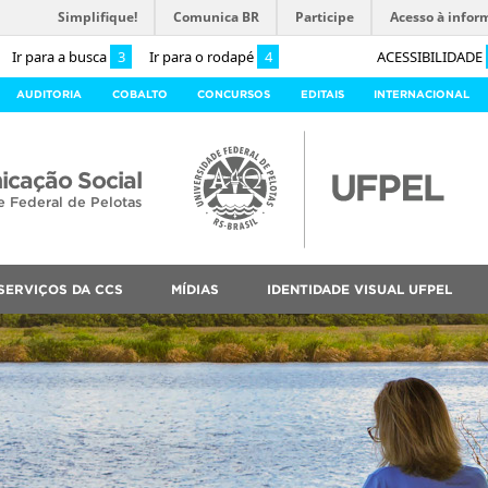
Simplifique!
Comunica BR
Participe
Acesso à infor
Ir para a busca
3
Ir para o rodapé
4
ACESSIBILIDADE
AUDITORIA
COBALTO
CONCURSOS
EDITAIS
INTERNACIONAL
cação Social
e Federal de Pelotas
SERVIÇOS DA CCS
MÍDIAS
IDENTIDADE VISUAL UFPEL