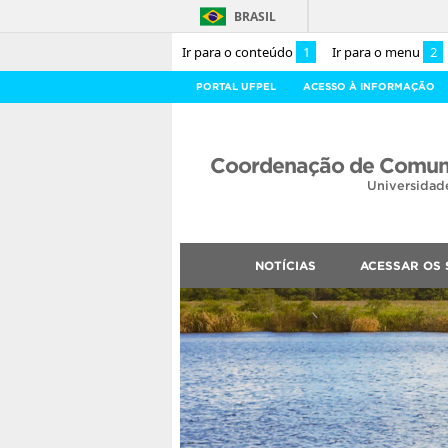
BRASIL
Ir para o conteúdo
1
Ir para o menu
2
PORTAL UFPEL
ACESSO À INFORMAÇÃO
Coordenação de Comuni
Universidad
NOTÍCIAS
ACESSAR OS 