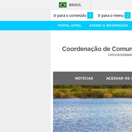
BRASIL
Ir para o conteúdo
1
Ir para o menu
2
PORTAL UFPEL
ACESSO À INFORMAÇÃO
Coordenação de Comuni
Universidad
NOTÍCIAS
ACESSAR OS 