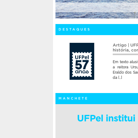
DESTAQUES
Artigo | UF
história, c
Em texto alusi
a reitora Urs
Eraldo dos San
da […]
MANCHETE
UFPel institu