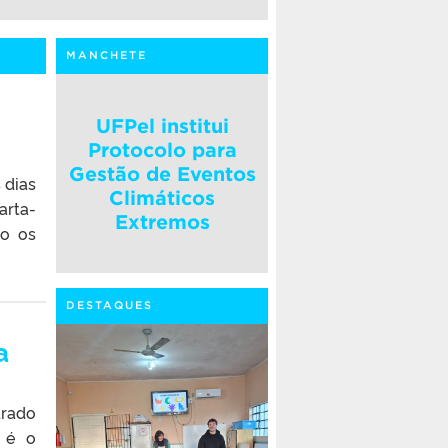
MANCHETE
UFPel institui
Protocolo para
Gestão de Eventos
 dias
Climáticos
arta-
Extremos
ão os
DESTAQUES
a
trado
 é o