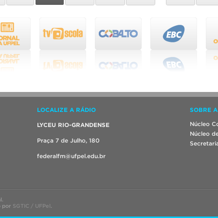
LOCALIZE A RÁDIO
SOBRE A
Núcleo Co
LYCEU RIO-GRANDENSE
Núcleo de
Praça 7 de Julho, 180
Secretari
federalfm@ufpel.edu.br
l.
o por
SGTIC / UFPel
.