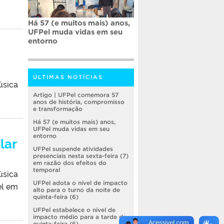
Há 57 (e muitos mais) anos,
UFPel muda vidas em seu
entorno
ÚLTIMAS NOTÍCIAS
úsica
Artigo | UFPel comemora 57
anos de história, compromisso
e transformação
Há 57 (e muitos mais) anos,
UFPel muda vidas em seu
entorno
lar
UFPel suspende atividades
presenciais nesta sexta-feira (7)
em razão dos efeitos do
temporal
úsica
UFPel adota o nível de impacto
el em
alto para o turno da noite de
quinta-feira (6)
UFPel estabelece o nível de
impacto médio para a tarde de
quinta-feira (6)