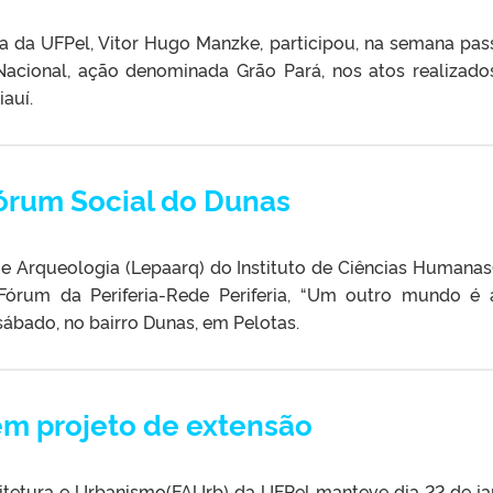
ra da UFPel, Vitor Hugo Manzke, participou, na semana pas
Nacional, ação denominada Grão Pará, nos atos realizad
auí.
órum Social do Dunas
 Arqueologia (Lepaarq) do Instituto de Ciências Humanas
Fórum da Periferia-Rede Periferia, “Um outro mundo é a
 sábado, no bairro Dunas, em Pelotas.
em projeto de extensão
etura e Urbanismo(FAUrb) da UFPel manteve dia 22 de ja