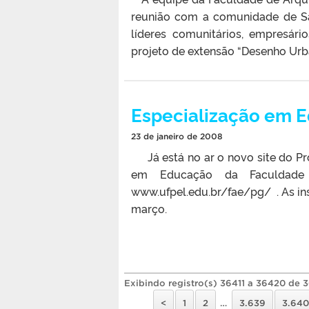
reunião com a comunidade de San
líderes comunitários, empresári
projeto de extensão “Desenho Urba
Especialização em 
23 de janeiro de 2008
Já está no ar o novo site do Pr
em Educação da Faculdade
www.ufpel.edu.br/fae/pg/ . As ins
março.
Exibindo registro(s) 36411 a 36420 de 
<
1
2
…
3.639
3.640