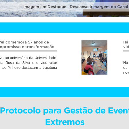
Imagem em Destaque · Descanso à margem do Canal
Pel comemora 57 anos de
Há
ompromisso e transformação
vi
vo ao aniversário da Universidade,
ula Rosa da Silva e o vice-reitor
No 
tos Pinheiro destacam a trajetória
da 
nov
i Protocolo para Gestão de Even
Extremos