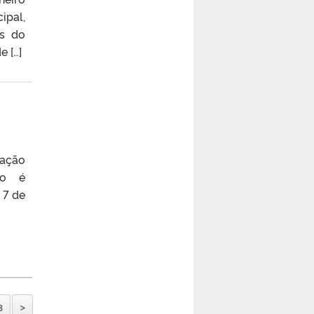
ipal,
is do
 […]
zação
co é
 7 de
8
>