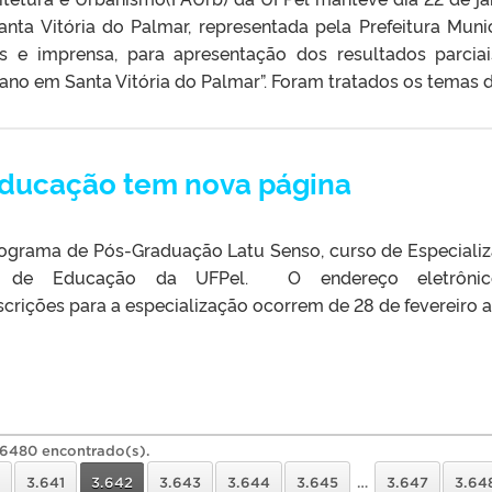
ta Vitória do Palmar, representada pela Prefeitura Munic
os e imprensa, para apresentação dos resultados parcia
no em Santa Vitória do Palmar”. Foram tratados os temas de
Educação tem nova página
ograma de Pós-Graduação Latu Senso, curso de Especiali
 de Educação da UFPel. O endereço eletrôni
crições para a especialização ocorrem de 28 de fevereiro a
36480 encontrado(s).
3.641
3.642
3.643
3.644
3.645
…
3.647
3.64