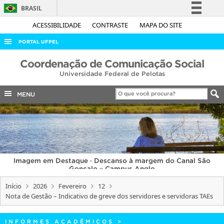
BRASIL
Simplifique!
ACESSIBILIDADE
CONTRASTE
MAPA DO SITE
Comunica BR
PORTAL UFPEL
Participe
ACESSO À INFORMAÇÃO
Coordenação de Comunicação Social
Acesso à informação
Universidade Federal de Pelotas
AUDITORIA
Legislação
COBALTO
MENU
Canais
CONCURSOS
EDITAIS
INTERNACIONAL
Imagem em Destaque · Descanso à margem do Canal São
OUVIDORIA
Gonçalo – Campus Anglo
PORTARIAS
Início
2026
Fevereiro
12
Nota de Gestão – Indicativo de greve dos servidores e servidoras TAEs
TELEFONES
INFORMES ACADÊMICOS
>