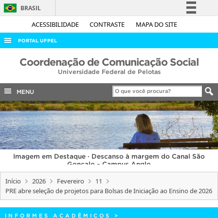
BRASIL
Simplifique!
ACESSIBILIDADE
CONTRASTE
MAPA DO SITE
Comunica BR
PORTAL UFPEL
Participe
ACESSO À INFORMAÇÃO
Coordenação de Comunicação Social
Acesso à informação
Universidade Federal de Pelotas
AUDITORIA
Legislação
COBALTO
MENU
Canais
CONCURSOS
EDITAIS
INTERNACIONAL
Imagem em Destaque · Descanso à margem do Canal São
OUVIDORIA
Gonçalo – Campus Anglo
PORTARIAS
Início
2026
Fevereiro
11
PRE abre seleção de projetos para Bolsas de Iniciação ao Ensino de 2026
TELEFONES
INFORMES ACADÊMICOS
>