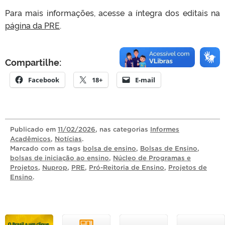
Para mais informações, acesse a íntegra dos editais na
página da PRE
.
Compartilhe:
Facebook
18+
E-mail
Publicado
em
11/02/2026
, nas categorias
Informes
Acadêmicos
,
Notícias
.
Marcado com as tags
bolsa de ensino
,
Bolsas de Ensino
,
bolsas de iniciação ao ensino
,
Núcleo de Programas e
Projetos
,
Nuprop
,
PRE
,
Pró-Reitoria de Ensino
,
Projetos de
Ensino
.