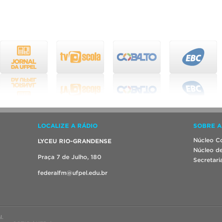
LOCALIZE A RÁDIO
SOBRE A
Núcleo Co
LYCEU RIO-GRANDENSE
Núcleo de
Praça 7 de Julho, 180
Secretari
federalfm@ufpel.edu.br
l.