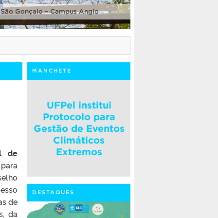
 São Gonçalo – Campus Anglo
MANCHETE
UFPel institui
Protocolo para
Gestão de Eventos
Climáticos
Extremos
l de
ara
elho
cesso
DESTAQUES
as de
s, da