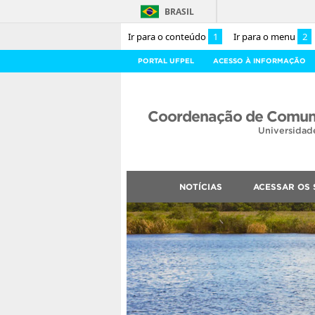
BRASIL
Ir para o conteúdo
1
Ir para o menu
2
PORTAL UFPEL
ACESSO À INFORMAÇÃO
Coordenação de Comuni
Universidad
NOTÍCIAS
ACESSAR OS 