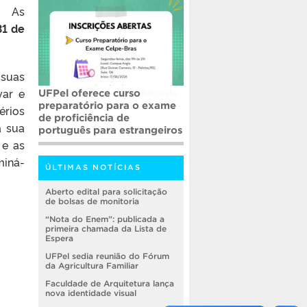
. As
31 de
 suas
var e
UFPel oferece curso
preparatório para o exame
érios
de proficiência de
a sua
português para estrangeiros
 e as
miná-
ÚLTIMAS NOTÍCIAS
Aberto edital para solicitação
de bolsas de monitoria
“Nota do Enem”: publicada a
primeira chamada da Lista de
Espera
UFPel sedia reunião do Fórum
da Agricultura Familiar
Faculdade de Arquitetura lança
nova identidade visual