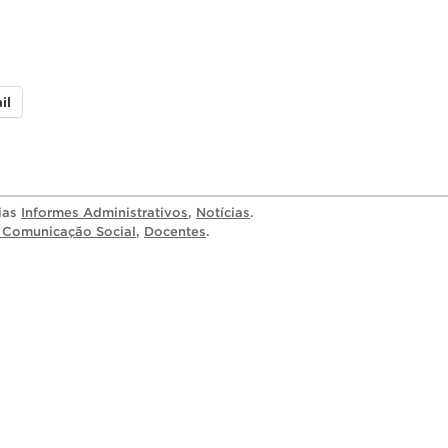
il
rias
Informes Administrativos
,
Notícias
.
 Comunicação Social
,
Docentes
.