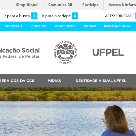
Simplifique!
Comunica BR
Participe
Acesso à infor
Ir para a busca
3
Ir para o rodapé
4
ACESSIBILIDADE
AUDITORIA
COBALTO
CONCURSOS
EDITAIS
INTERNACIONAL
cação Social
e Federal de Pelotas
SERVIÇOS DA CCS
MÍDIAS
IDENTIDADE VISUAL UFPEL