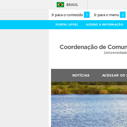
BRASIL
Ir para o conteúdo
1
Ir para o menu
2
PORTAL UFPEL
ACESSO À INFORMAÇÃO
Coordenação de Comuni
Universidad
NOTÍCIAS
ACESSAR OS 