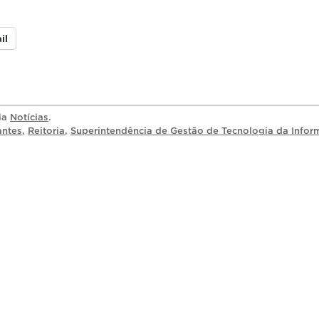
il
ria
Notícias
.
antes
,
Reitoria
,
Superintendência de Gestão de Tecnologia da Info