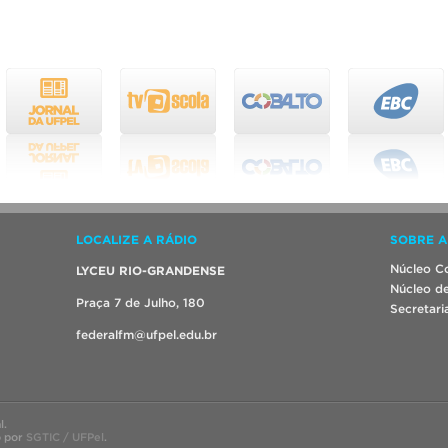
LOCALIZE A RÁDIO
SOBRE A
Núcleo Co
LYCEU RIO-GRANDENSE
Núcleo de
Praça 7 de Julho, 180
Secretari
federalfm@ufpel.edu.br
l.
o por
SGTIC / UFPel
.