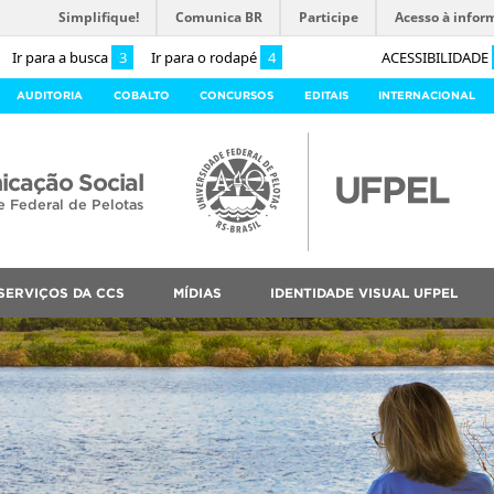
Simplifique!
Comunica BR
Participe
Acesso à infor
Ir para a busca
3
Ir para o rodapé
4
ACESSIBILIDADE
AUDITORIA
COBALTO
CONCURSOS
EDITAIS
INTERNACIONAL
cação Social
e Federal de Pelotas
SERVIÇOS DA CCS
MÍDIAS
IDENTIDADE VISUAL UFPEL