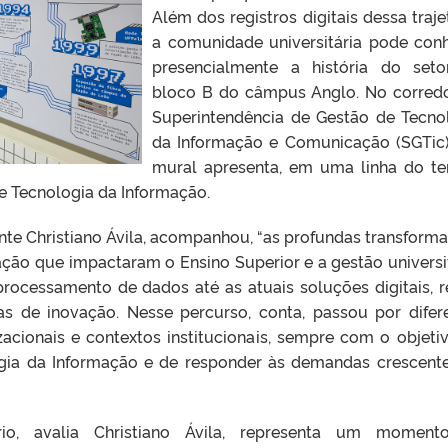
Além dos registros digitais dessa trajet
a comunidade universitária pode con
presencialmente a história do set
bloco B do câmpus Anglo. No corred
Superintendência de Gestão de Tecno
da Informação e Comunicação (SGTic
mural apresenta, em uma linha do t
de Tecnologia da Informação.
nte Christiano Ávila, acompanhou, “as profundas transform
ção que impactaram o Ensino Superior e a gestão universit
rocessamento de dados até as atuais soluções digitais, r
vas de inovação. Nesse percurso, conta, passou por difer
acionais e contextos institucionais, sempre com o objeti
logia da Informação e de responder às demandas crescent
io, avalia Christiano Ávila, representa um moment