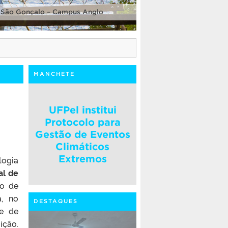
 São Gonçalo – Campus Anglo
MANCHETE
UFPel institui
Protocolo para
Gestão de Eventos
Climáticos
Extremos
logia
al de
ro de
a, no
DESTAQUES
 e de
ição.