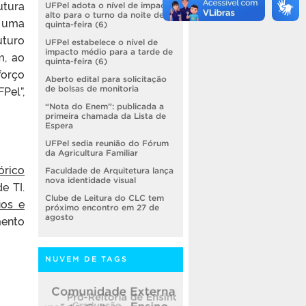
utura
UFPel adota o nível de impacto
alto para o turno da noite de
é uma
quinta-feira (6)
uturo
UFPel estabelece o nível de
impacto médio para a tarde de
m, ao
quinta-feira (6)
forço
Aberto edital para solicitação
Pel”,
de bolsas de monitoria
“Nota do Enem”: publicada a
primeira chamada da Lista de
Espera
UFPel sedia reunião do Fórum
da Agricultura Familiar
órico
Faculdade de Arquitetura lança
nova identidade visual
e TI.
Clube de Leitura do CLC tem
ios e
próximo encontro em 27 de
agosto
mento
NUVEM DE TAGS