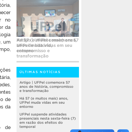
ória,
hecer
or no
or da
logia
Há 57 (e muitos mais) anos,
), um
UFPel muda vidas em seu
empo,
entorno
ações
ÚLTIMAS NOTÍCIAS
ária,
Artigo | UFPel comemora 57
edes,
anos de história, compromisso
entes
e transformação
vo de
Há 57 (e muitos mais) anos,
UFPel muda vidas em seu
es da
entorno
UFPel suspende atividades
presenciais nesta sexta-feira (7)
em razão dos efeitos do
o de
temporal