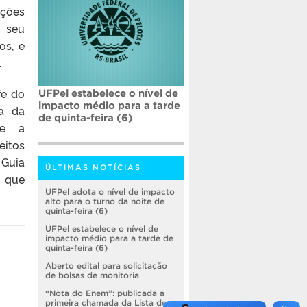
uções
 seu
os, e
.
fe do
UFPel estabelece o nível de
impacto médio para a tarde
ca da
de quinta-feira (6)
se a
eitos
 Guia
ÚLTIMAS NOTÍCIAS
s que
UFPel adota o nível de impacto
alto para o turno da noite de
quinta-feira (6)
UFPel estabelece o nível de
impacto médio para a tarde de
quinta-feira (6)
Aberto edital para solicitação
de bolsas de monitoria
“Nota do Enem”: publicada a
primeira chamada da Lista de