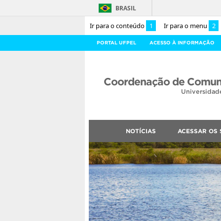
BRASIL
Ir para o conteúdo
1
Ir para o menu
2
PORTAL UFPEL
ACESSO À INFORMAÇÃO
Coordenação de Comuni
Universidad
NOTÍCIAS
ACESSAR OS 