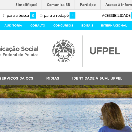
Simplifique!
Comunica BR
Participe
Acesso à infor
Ir para a busca
3
Ir para o rodapé
4
ACESSIBILIDADE
AUDITORIA
COBALTO
CONCURSOS
EDITAIS
INTERNACIONAL
cação Social
e Federal de Pelotas
SERVIÇOS DA CCS
MÍDIAS
IDENTIDADE VISUAL UFPEL