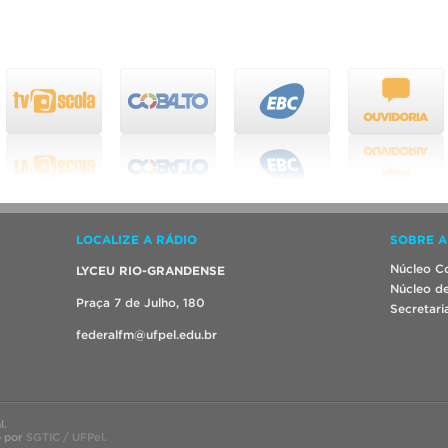
LOCALIZE A RÁDIO
SOBRE A
Núcleo Co
LYCEU RIO-GRANDENSE
Núcleo de
Praça 7 de Julho, 180
Secretari
federalfm@ufpel.edu.br
l.
o por
SGTIC / UFPel
.