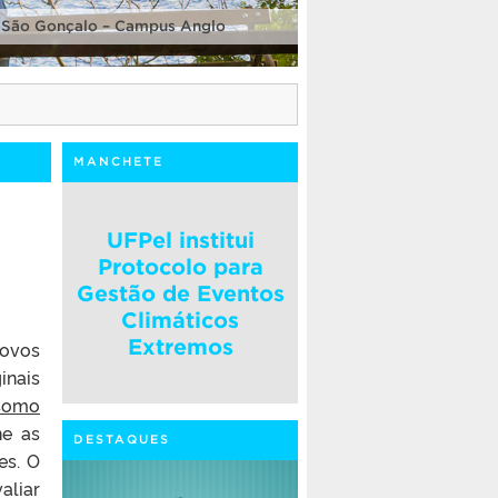
 São Gonçalo – Campus Anglo
MANCHETE
UFPel institui
Protocolo para
Gestão de Eventos
Climáticos
Extremos
novos
inais
Como
ne as
DESTAQUES
es. O
aliar