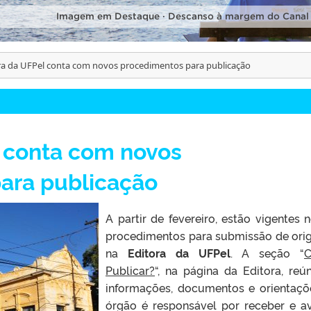
Imagem em Destaque · Descanso à margem do Canal
ra da UFPel conta com novos procedimentos para publicação
l conta com novos
ara publicação
A partir de fevereiro, estão vigentes 
procedimentos para submissão de orig
na
Editora da UFPel
. A seção “
Publicar?
“, na página da Editora, reú
informações, documentos e orientaçõ
órgão é responsável por receber e av