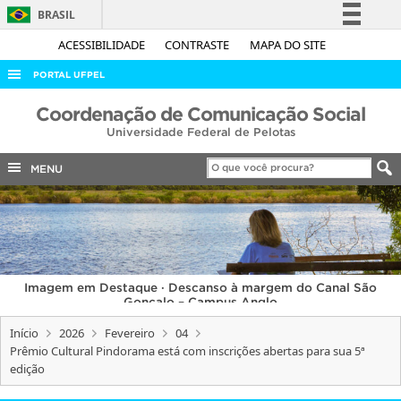
BRASIL
Simplifique!
ACESSIBILIDADE
CONTRASTE
MAPA DO SITE
Comunica BR
PORTAL UFPEL
Participe
ACESSO À INFORMAÇÃO
Coordenação de Comunicação Social
Acesso à informação
Universidade Federal de Pelotas
AUDITORIA
Legislação
COBALTO
MENU
Canais
CONCURSOS
EDITAIS
INTERNACIONAL
Imagem em Destaque · Descanso à margem do Canal São
OUVIDORIA
Gonçalo – Campus Anglo
PORTARIAS
Início
2026
Fevereiro
04
Prêmio Cultural Pindorama está com inscrições abertas para sua 5ª
TELEFONES
edição