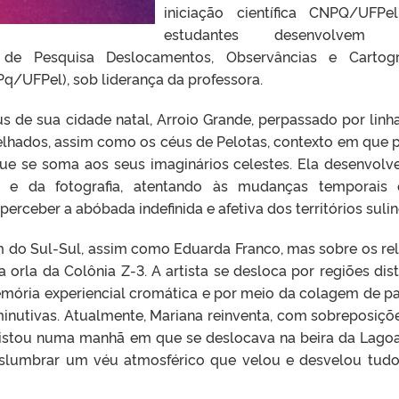
iniciação científica CNPQ/UFPe
estudantes desenvolvem 
 de Pesquisa Deslocamentos, Observâncias e Cartogr
UFPel), sob liderança da professora.
s de sua cidade natal, Arroio Grande, perpassado por linh
telhados, assim como os céus de Pelotas, contexto em que 
que se soma aos seus imaginários celestes. Ela desenvolv
 e da fotografia, atentando às mudanças temporais 
a perceber a abóbada indefinida e afetiva dos territórios sulin
em do Sul-Sul, assim como Eduarda Franco, mas sobre os re
orla da Colônia Z-3. A artista se desloca por regiões dist
emória experiencial cromática e por meio da colagem de pa
inutivas. Atualmente, Mariana reinventa, com sobreposiçõ
avistou numa manhã em que se deslocava na beira da Lago
islumbrar um véu atmosférico que velou e desvelou tud