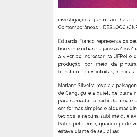
investigações junto ao Grupo
Contemporâneas – DESLOCC (CNPq/
Eduarda Franco representa os céu
horizonte urbano – janelas/fios/
a viver ao ingressar na UFPel e 
produção por meio da pintura
transformações infinitas, e incita 
Mariana Silveira revela a paisag
de Canguçu e a quietude plana na 
para recriá-las a partir de uma m
em formas simples e algumas dim
tecidos, a neblina sublime que 
Patos pelotense, quando pôde v
estava diante de seu olhar.