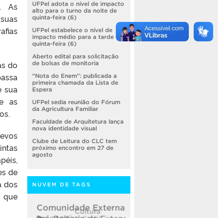
UFPel adota o nível de impacto
l. As
alto para o turno da noite de
suas
quinta-feira (6)
afias
UFPel estabelece o nível de
impacto médio para a tarde de
quinta-feira (6)
Aberto edital para solicitação
as do
de bolsas de monitoria
passa
“Nota do Enem”: publicada a
primeira chamada da Lista de
e sua
Espera
e as
UFPel sedia reunião do Fórum
da Agricultura Familiar
os.
Faculdade de Arquitetura lança
nova identidade visual
levos
Clube de Leitura do CLC tem
intas
próximo encontro em 27 de
agosto
péis,
es de
a dos
NUVEM DE TAGS
o que