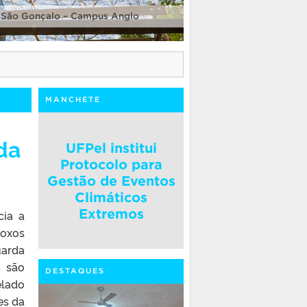
 São Gonçalo – Campus Anglo
MANCHETE
da
UFPel institui
Protocolo para
Gestão de Eventos
Climáticos
Extremos
cia a
roxos
uarda
s são
DESTAQUES
elado
es da