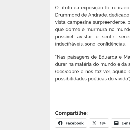
O título da exposição foi retir
Drummond de Andrade, dedicado a
vista campesina surpreendente, p
que dorme e murmura no mundo,
possível avistar e sentir: ser
indecifráveis, sono, confidências.
“Nas paisagens de Eduarda e Ma
durar na matéria do mundo e da ar
(des)cobre e nos faz ver, aquilo
possibilidades poéticas do vivido”
Compartilhe:
Facebook
18+
E-ma