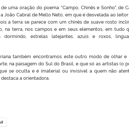
ado de uma oração do poema “Campo, Chinês e Sonho”, de C
 João Cabral de Mello Neto, em que é desvelada ao leito
ois a terra se parece com um chinês de suave rosto incli
 na terra, nos campos e em seus elementos, em tudo 
es dormindo, estrelas latejantes, azuis e roxos, lingu
riana também encontramos este outro modo de olhar e 
te, na paisagem do Sul do Brasil, e que só as artistas (o p
 que se oculta e é imaterial ou invisível a quem não aten
, destaca a orientadora.
il