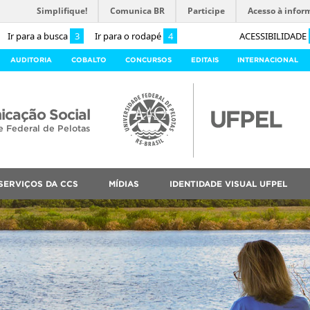
Simplifique!
Comunica BR
Participe
Acesso à infor
Ir para a busca
3
Ir para o rodapé
4
ACESSIBILIDADE
AUDITORIA
COBALTO
CONCURSOS
EDITAIS
INTERNACIONAL
cação Social
e Federal de Pelotas
SERVIÇOS DA CCS
MÍDIAS
IDENTIDADE VISUAL UFPEL