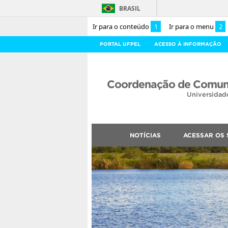
BRASIL
Ir para o conteúdo
1
Ir para o menu
2
PORTAL UFPEL
ACESSO À INFORMAÇÃO
Coordenação de Comuni
Universidad
NOTÍCIAS
ACESSAR OS 