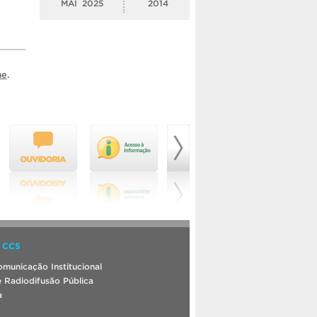
MAI
2025
2014
me
.
 CCS
municação Institucional
 Radiodifusão Pública
a