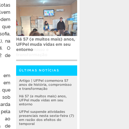
otas
olvem
podem
, que
ofia,
Há 57 (e muitos mais) anos,
), na
UFPel muda vidas em seu
4. O
entorno
12 de
ÚLTIMAS NOTÍCIAS
a em
Artigo | UFPel comemora 57
a em
anos de história, compromisso
, que
e transformação
 sob
Há 57 (e muitos mais) anos,
UFPel muda vidas em seu
arda
entorno
 pela
UFPel suspende atividades
presenciais nesta sexta-feira (7)
o ao
em razão dos efeitos do
temporal
a de