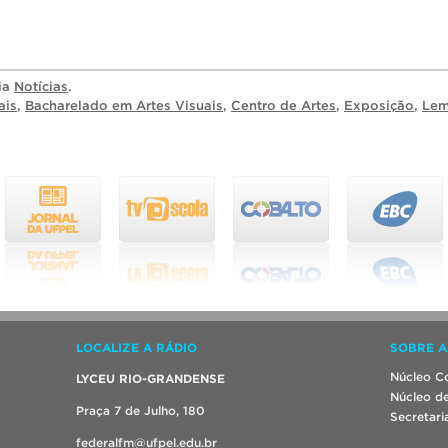
ria
Notícias
.
ais
,
Bacharelado em Artes Visuais
,
Centro de Artes
,
Exposição
,
Le
LOCALIZE A RÁDIO
SOBRE A
Núcleo Co
LYCEU RIO-GRANDENSE
Núcleo de
Praça 7 de Julho, 180
Secretari
federalfm@ufpel.edu.br