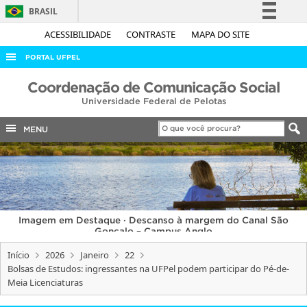
BRASIL
Simplifique!
ACESSIBILIDADE
CONTRASTE
MAPA DO SITE
Comunica BR
PORTAL UFPEL
Participe
ACESSO À INFORMAÇÃO
Coordenação de Comunicação Social
Acesso à informação
Universidade Federal de Pelotas
AUDITORIA
Legislação
COBALTO
MENU
Canais
CONCURSOS
EDITAIS
INTERNACIONAL
Imagem em Destaque · Descanso à margem do Canal São
OUVIDORIA
Gonçalo – Campus Anglo
PORTARIAS
Início
2026
Janeiro
22
Bolsas de Estudos: ingressantes na UFPel podem participar do Pé-de-
TELEFONES
Meia Licenciaturas