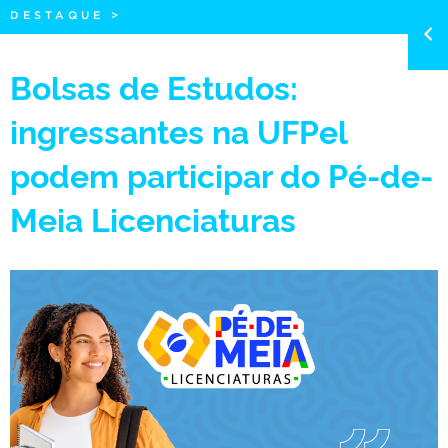
DESTAQUE
>
Bolsas de Estudos:
ingressantes na UFPel
podem participar do Pé-de-
Meia Licenciaturas