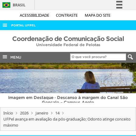
BRASIL
Simplifique!
ACESSIBILIDADE
CONTRASTE
MAPA DO SITE
Comunica BR
PORTAL UFPEL
Participe
ACESSO À INFORMAÇÃO
Coordenação de Comunicação Social
Acesso à informação
Universidade Federal de Pelotas
AUDITORIA
Legislação
COBALTO
MENU
Canais
CONCURSOS
EDITAIS
INTERNACIONAL
Imagem em Destaque · Descanso à margem do Canal São
OUVIDORIA
Gonçalo – Campus Anglo
PORTARIAS
Início
2026
Janeiro
14
UFPel avança em avaliação da pós-graduação; Odonto atinge conceito
TELEFONES
máximo