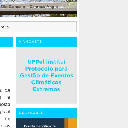
 São Gonçalo – Campus Anglo
ontual
MANCHETE
UFPel institui
Protocolo para
Gestão de Eventos
Climáticos
Extremos
a, de
as e
desta
pical
DESTAQUES
s de
om as