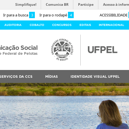
Simplifique!
Comunica BR
Participe
Acesso à infor
Ir para a busca
3
Ir para o rodapé
4
ACESSIBILIDADE
AUDITORIA
COBALTO
CONCURSOS
EDITAIS
INTERNACIONAL
cação Social
e Federal de Pelotas
SERVIÇOS DA CCS
MÍDIAS
IDENTIDADE VISUAL UFPEL