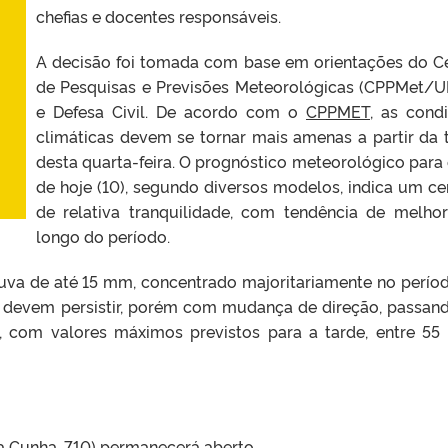
chefias e docentes responsáveis.
A decisão foi tomada com base em orientações do C
de Pesquisas e Previsões Meteorológicas (CPPMet/U
e Defesa Civil. De acordo com o
CPPMET
, as cond
climáticas devem se tornar mais amenas a partir da 
desta quarta-feira. O prognóstico meteorológico para 
de hoje (10), segundo diversos modelos, indica um ce
de relativa tranquilidade, com tendência de melho
longo do período.
va de até 15 mm, concentrado majoritariamente no perío
a devem persistir, porém com mudança de direção, passan
, com valores máximos previstos para a tarde, entre 55
a Cunha, 710) permanecerá aberto.