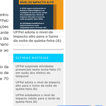
entro
FPel)
ições
tarde
UFPel adota o nível de
impacto alto para o turno
o dia
da noite de quinta-feira (6)
nário
ra ao
ÚLTIMAS NOTÍCIAS
do da
UFPel suspende atividades
presenciais nesta sexta-feira (7)
do de
em razão dos efeitos do
temporal
 e 70
UFPel adota o nível de impacto
alto para o turno da noite de
quinta-feira (6)
UFPel estabelece o nível de
impacto médio para a tarde de
quinta-feira (6)