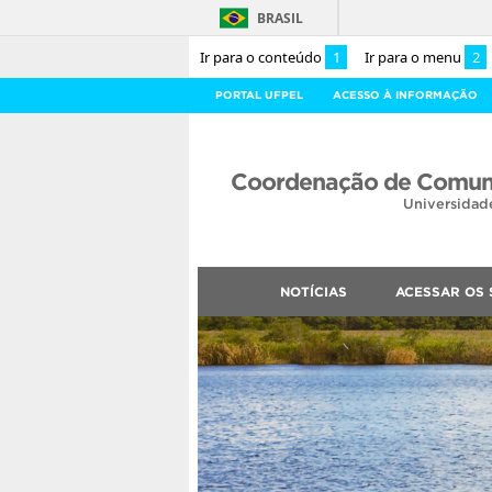
BRASIL
Ir para o conteúdo
1
Ir para o menu
2
PORTAL UFPEL
ACESSO À INFORMAÇÃO
Coordenação de Comuni
Universidad
NOTÍCIAS
ACESSAR OS 