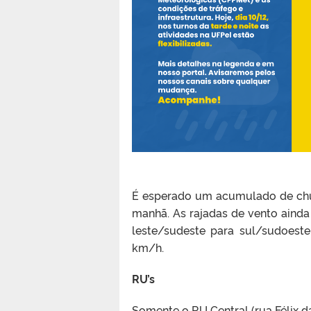
É esperado um acumulado de chu
manhã. As rajadas de vento aind
leste/sudeste para sul/sudoeste
km/h.
RU’s
Somente o RU Central (rua Félix d