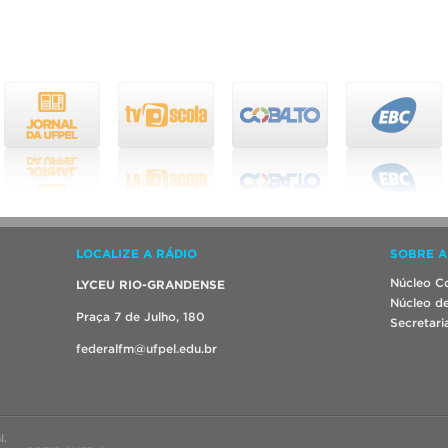
LOCALIZE A RÁDIO
SOBRE A
Núcleo Co
LYCEU RIO-GRANDENSE
Núcleo de
Praça 7 de Julho, 180
Secretari
federalfm@ufpel.edu.br
l.