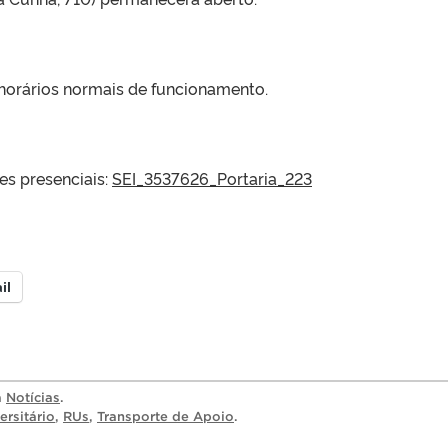
horários normais de funcionamento.
es presenciais:
SEI_3537626_Portaria_223
il
a
Notícias
.
ersitário
,
RUs
,
Transporte de Apoio
.