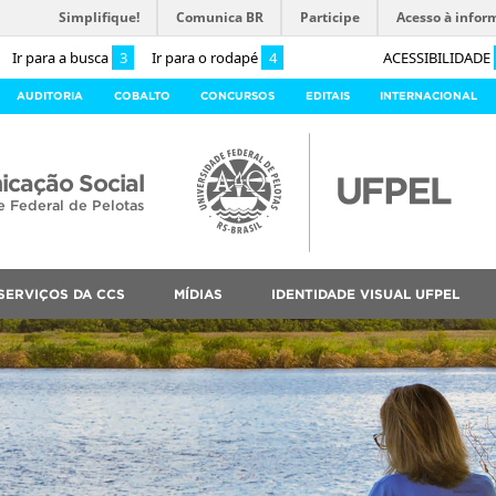
Simplifique!
Comunica BR
Participe
Acesso à infor
Ir para a busca
3
Ir para o rodapé
4
ACESSIBILIDADE
AUDITORIA
COBALTO
CONCURSOS
EDITAIS
INTERNACIONAL
cação Social
e Federal de Pelotas
SERVIÇOS DA CCS
MÍDIAS
IDENTIDADE VISUAL UFPEL