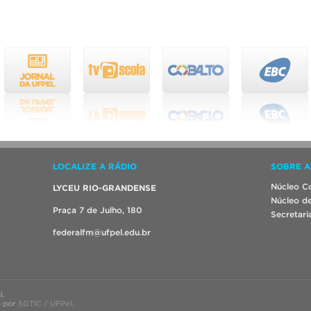
LOCALIZE A RÁDIO
SOBRE A
Núcleo Co
LYCEU RIO-GRANDENSE
Núcleo de
Praça 7 de Julho, 180
Secretari
federalfm@ufpel.edu.br
l.
o por
SGTIC / UFPel
.