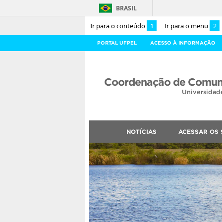
BRASIL
Ir para o conteúdo
1
Ir para o menu
2
PORTAL UFPEL
ACESSO À INFORMAÇÃO
Coordenação de Comuni
Universidad
NOTÍCIAS
ACESSAR OS 