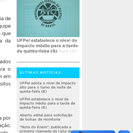
ia de
quipe
o que
va da
UFPel estabelece o nível de
impacto médio para a tarde
de quinta-feira (6)
zados
ara o
ÚLTIMAS NOTÍCIAS
am em
sitos
UFPel adota o nível de impacto
alto para o turno da noite de
quinta-feira (6)
UFPel estabelece o nível de
impacto médio para a tarde de
quinta-feira (6)
Aberto edital para solicitação
a por
de bolsas de monitoria
ação,
“Nota do Enem”: publicada a
ade.
primeira chamada da Lista de