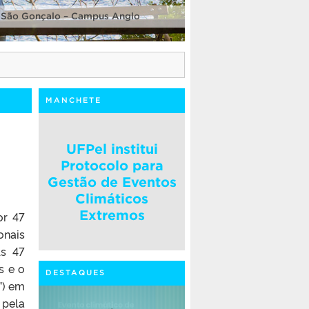
 São Gonçalo – Campus Anglo
MANCHETE
UFPel institui
Protocolo para
Gestão de Eventos
Climáticos
Extremos
or 47
onais
As 47
s e o
DESTAQUES
”) em
 pela