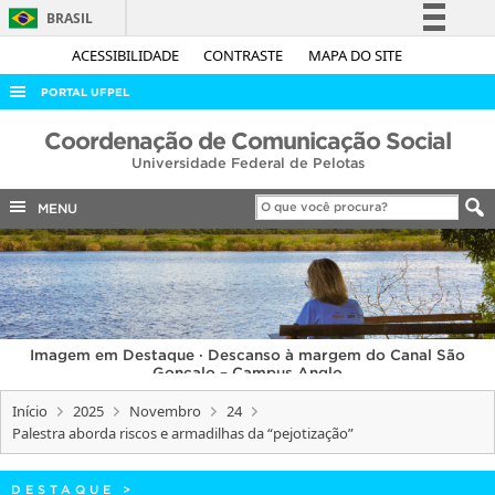
BRASIL
Simplifique!
ACESSIBILIDADE
CONTRASTE
MAPA DO SITE
Comunica BR
PORTAL UFPEL
Participe
ACESSO À INFORMAÇÃO
Coordenação de Comunicação Social
Acesso à informação
Universidade Federal de Pelotas
AUDITORIA
Legislação
COBALTO
MENU
Canais
CONCURSOS
EDITAIS
INTERNACIONAL
Imagem em Destaque · Descanso à margem do Canal São
OUVIDORIA
Gonçalo – Campus Anglo
PORTARIAS
Início
2025
Novembro
24
Palestra aborda riscos e armadilhas da “pejotização”
TELEFONES
DESTAQUE
>