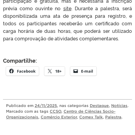
participação é gratuita, mas é necessária a inscrição
prévia como ouvinte no
site
. Durante a palestra, será
disponibilizada uma ata de presença para registro, e
todos os participantes receberão um certificado com
carga horária de duas horas, que poderá ser utilizado
para comprovação de atividades complementares.
Compartilhe:
Facebook
18+
E-mail
Publicado
em
24/11/2025
, nas categorias
Destaque
,
Notícias
.
Marcado com as tags
CCSO
,
Centro de Ciências Socio-
Organizacionais
,
Comércio Exterior
,
Comex Talk
,
Palestra
.