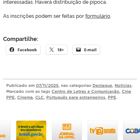
interessadas. Haverá distribuição de pipoca.
As inscrições podem ser feitas por
formulário
.
Compartilhe:
Facebook
18+
E-mail
Publicado
em
07/11/2025
, nas categorias
Destaque
,
Notícias
.
Marcado com as tags
Centro de Letras e Comunicação
,
Cine
PPE
,
Cinema
,
CLC
,
Português para estrangeiros
,
PPE
.