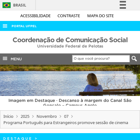
BRASIL
Simplifique!
ACESSIBILIDADE
CONTRASTE
MAPA DO SITE
Comunica BR
PORTAL UFPEL
Participe
ACESSO À INFORMAÇÃO
Coordenação de Comunicação Social
Acesso à informação
Universidade Federal de Pelotas
AUDITORIA
Legislação
COBALTO
MENU
Canais
CONCURSOS
EDITAIS
INTERNACIONAL
Imagem em Destaque · Descanso à margem do Canal São
OUVIDORIA
Gonçalo – Campus Anglo
PORTARIAS
Início
2025
Novembro
07
Programa Português para Estrangeiros promove sessão de cinema
TELEFONES
DESTAQUE
>