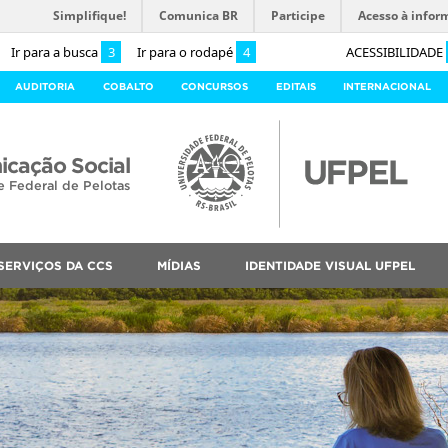
Simplifique!
Comunica BR
Participe
Acesso à infor
Ir para a busca
3
Ir para o rodapé
4
ACESSIBILIDADE
AUDITORIA
COBALTO
CONCURSOS
EDITAIS
INTERNACIONAL
cação Social
e Federal de Pelotas
SERVIÇOS DA CCS
MÍDIAS
IDENTIDADE VISUAL UFPEL