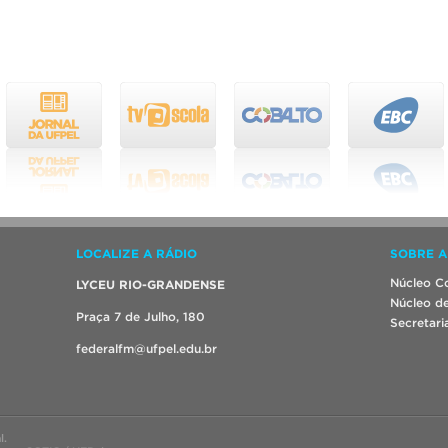
LOCALIZE A RÁDIO
SOBRE A
Núcleo Co
LYCEU RIO-GRANDENSE
Núcleo de
Praça 7 de Julho, 180
Secretari
federalfm@ufpel.edu.br
l.