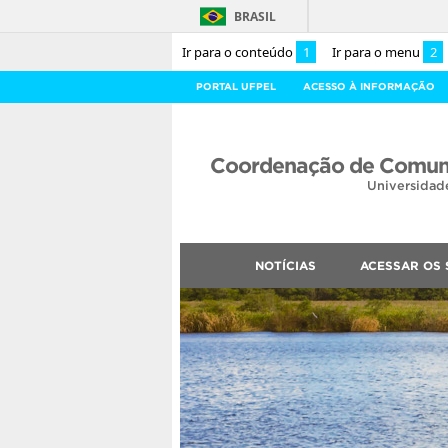
BRASIL
Ir para o conteúdo
1
Ir para o menu
2
PORTAL UFPEL
ACESSO À INFORMAÇÃO
Coordenação de Comuni
Universidad
NOTÍCIAS
ACESSAR OS 