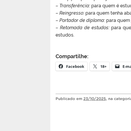
– Transferência:
para quem é estuda
– Reingresso:
para quem tenha aba
– Portador de diploma:
para quem j
– Retomada de estudos:
para que
estudos.
Compartilhe:
Facebook
18+
E-ma
Publicado
em
23/10/2025
, na categor