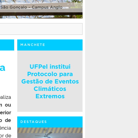
 São Gonçalo – Campus Anglo
MANCHETE
na
UFPel institui
Protocolo para
Gestão de Eventos
Climáticos
Extremos
aliza
em ou
rior
o de
DESTAQUES
ência
or de