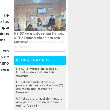
2 de
ertas
mpla
uídas
UFPel suspende atividades
presenciais nesta sexta-feira
vas
.
(7) em razão dos efeitos do
temporal
do em
ta de
ÚLTIMAS NOTÍCIAS
sino
 será
Há 57 (e muitos mais) anos,
UFPel muda vidas em seu
entorno
UFPel suspende atividades
presenciais nesta sexta-feira (7)
em razão dos efeitos do
temporal
UFPel adota o nível de impacto
alto para o turno da noite de
quinta-feira (6)