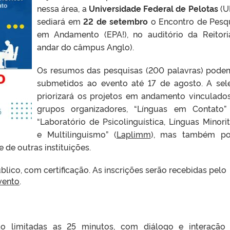
nessa área, a
Universidade Federal de Pelotas
(U
sediará em
22 de setembro
o Encontro de Pesq
em Andamento (EPA!), no auditório da Reitori
andar do câmpus Anglo).
Os resumos das pesquisas (200 palavras) pode
submetidos ao evento até 17 de agosto. A se
priorizará os projetos em andamento vinculado
grupos organizadores, “Línguas em Contato
“Laboratório de Psicolinguística, Línguas Minorit
e Multilinguismo” (
Laplimm
), mas também po
 de outras instituições.
blico, com certificação. As inscrições serão recebidas pelo
vento
.
ão limitadas as 25 minutos, com diálogo e interaçã