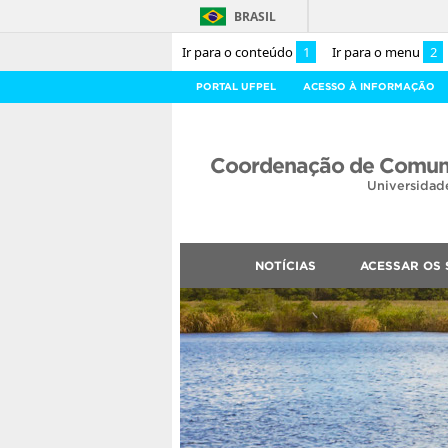
BRASIL
Ir para o conteúdo
1
Ir para o menu
2
PORTAL UFPEL
ACESSO À INFORMAÇÃO
Coordenação de Comuni
Universidad
NOTÍCIAS
ACESSAR OS 