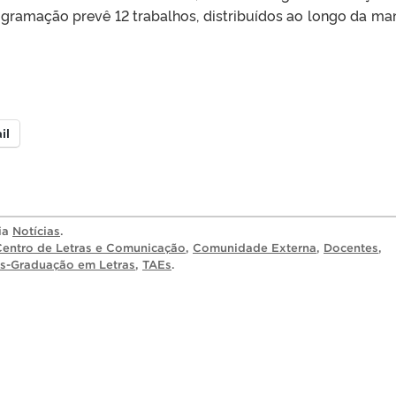
gramação prevê 12 trabalhos, distribuídos ao longo da ma
il
ria
Notícias
.
Centro de Letras e Comunicação
,
Comunidade Externa
,
Docentes
,
s-Graduação em Letras
,
TAEs
.