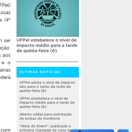
FPel)
uisas
a (4º
m ser
UFPel estabelece o nível de
impacto médio para a tarde
leção
de quinta-feira (6)
s aos
” e o
árias
ÚLTIMAS NOTÍCIAS
derá
UFPel adota o nível de impacto
alto para o turno da noite de
quinta-feira (6)
UFPel estabelece o nível de
impacto médio para a tarde de
quinta-feira (6)
Aberto edital para solicitação
de bolsas de monitoria
“Nota do Enem”: publicada a
o com
primeira chamada da Lista de