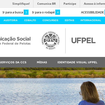
Simplifique!
Comunica BR
Participe
Acesso à infor
Ir para a busca
3
Ir para o rodapé
4
ACESSIBILIDADE
AUDITORIA
COBALTO
CONCURSOS
EDITAIS
INTERNACIONAL
cação Social
e Federal de Pelotas
SERVIÇOS DA CCS
MÍDIAS
IDENTIDADE VISUAL UFPEL