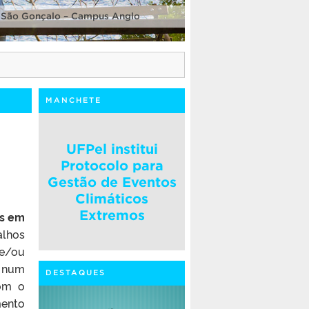
 São Gonçalo – Campus Anglo
MANCHETE
UFPel institui
Protocolo para
Gestão de Eventos
Climáticos
Extremos
as em
alhos
 e/ou
s num
DESTAQUES
Com o
mento