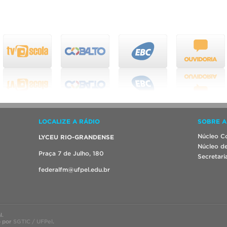
LOCALIZE A RÁDIO
SOBRE A
Núcleo Co
LYCEU RIO-GRANDENSE
Núcleo de
Praça 7 de Julho, 180
Secretari
federalfm@ufpel.edu.br
l.
o por
SGTIC / UFPel
.