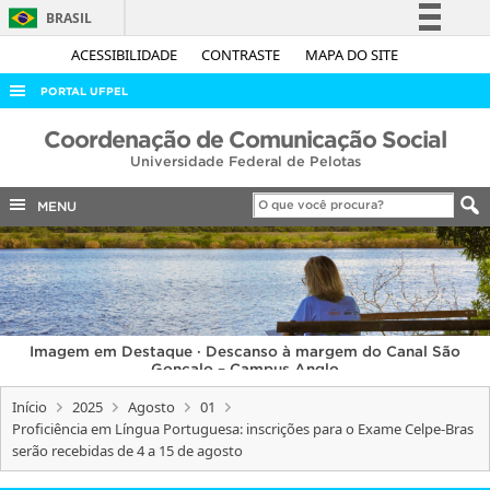
BRASIL
Simplifique!
ACESSIBILIDADE
CONTRASTE
MAPA DO SITE
Comunica BR
PORTAL UFPEL
Participe
ACESSO À INFORMAÇÃO
Coordenação de Comunicação Social
Acesso à informação
Universidade Federal de Pelotas
AUDITORIA
Legislação
COBALTO
MENU
Canais
CONCURSOS
EDITAIS
INTERNACIONAL
Imagem em Destaque · Descanso à margem do Canal São
OUVIDORIA
Gonçalo – Campus Anglo
PORTARIAS
Início
2025
Agosto
01
Proficiência em Língua Portuguesa: inscrições para o Exame Celpe-Bras
TELEFONES
serão recebidas de 4 a 15 de agosto