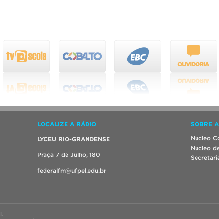
LOCALIZE A RÁDIO
SOBRE A
Núcleo Co
LYCEU RIO-GRANDENSE
Núcleo de
Praça 7 de Julho, 180
Secretari
federalfm@ufpel.edu.br
l.