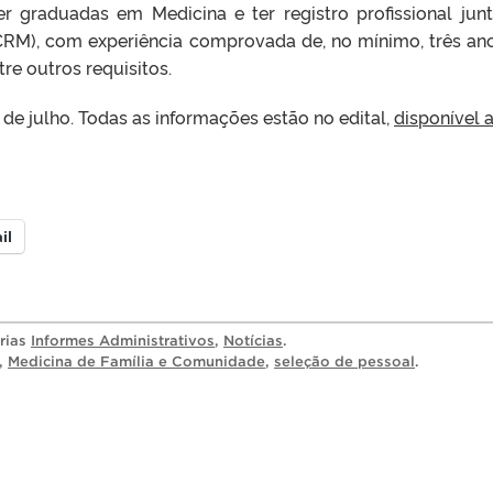
 graduadas em Medicina e ter registro profissional jun
CRM), com experiência comprovada de, no mínimo, três an
tre outros requisitos.
 de julho. Todas as informações estão no edital,
disponível 
il
orias
Informes Administrativos
,
Notícias
.
,
Medicina de Família e Comunidade
,
seleção de pessoal
.