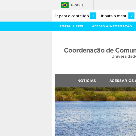
BRASIL
Ir para o conteúdo
1
Ir para o menu
2
PORTAL UFPEL
ACESSO À INFORMAÇÃO
Coordenação de Comuni
Universidad
NOTÍCIAS
ACESSAR OS 