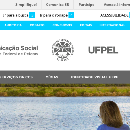
Simplifique!
Comunica BR
Participe
Acesso à infor
Ir para a busca
3
Ir para o rodapé
4
ACESSIBILIDADE
AUDITORIA
COBALTO
CONCURSOS
EDITAIS
INTERNACIONAL
cação Social
e Federal de Pelotas
SERVIÇOS DA CCS
MÍDIAS
IDENTIDADE VISUAL UFPEL