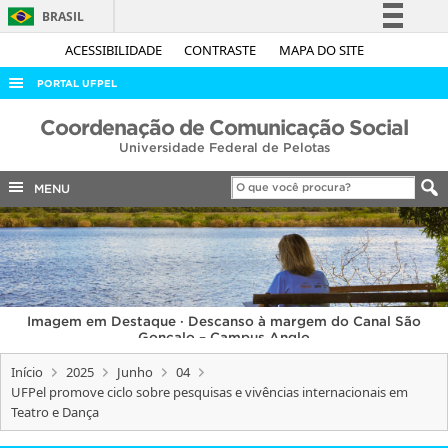
BRASIL
Simplifique!
ACESSIBILIDADE
CONTRASTE
MAPA DO SITE
Comunica BR
PORTAL UFPEL
Participe
ACESSO À INFORMAÇÃO
Coordenação de Comunicação Social
Acesso à informação
Universidade Federal de Pelotas
AUDITORIA
Legislação
COBALTO
MENU
Canais
CONCURSOS
EDITAIS
INTERNACIONAL
Imagem em Destaque · Descanso à margem do Canal São
OUVIDORIA
Gonçalo – Campus Anglo
PORTARIAS
Início
2025
Junho
04
UFPel promove ciclo sobre pesquisas e vivências internacionais em
TELEFONES
Teatro e Dança