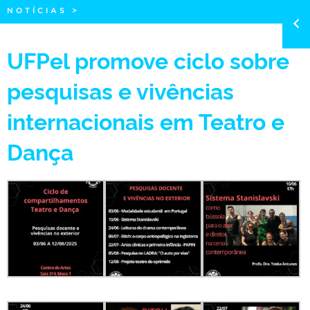
NOTÍCIAS
>
UFPel promove ciclo sobre
pesquisas e vivências
internacionais em Teatro e
Dança