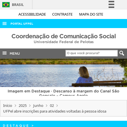
BRASIL
Simplifique!
ACESSIBILIDADE
CONTRASTE
MAPA DO SITE
Comunica BR
PORTAL UFPEL
Participe
ACESSO À INFORMAÇÃO
Coordenação de Comunicação Social
Acesso à informação
Universidade Federal de Pelotas
AUDITORIA
Legislação
COBALTO
MENU
Canais
CONCURSOS
EDITAIS
INTERNACIONAL
Imagem em Destaque · Descanso à margem do Canal São
OUVIDORIA
Gonçalo – Campus Anglo
PORTARIAS
Início
2025
Junho
02
UFPel abre inscrições para atividades voltadas à pessoa idosa
TELEFONES
DESTAQUE
>