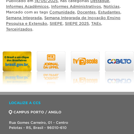
Publicado
em
14/05/2025
, nas categorias
Destaque
,
Informes Acadêmicos
,
Informes Administrativos
,
Notícias
.
Marcado com as tags
Comunidade
,
Docentes
,
Estudantes
,
Semana Integrada
,
Semana Integrada de Inovação Ensino
Pesquisa e Extensão
,
SIIEPE
,
SIIEPE 2025
,
TAEs
,
Terceirizados
.
LOCALIZE A CCS
CAMPUS PORTO / ANGLO
Rua Gomes Carneiro, 01 - Centro
Pelotas - RS, Brasil - 96010-610