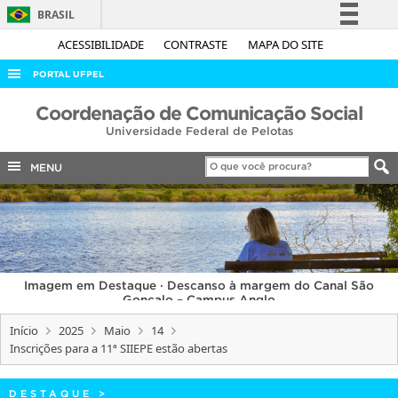
BRASIL
Simplifique!
ACESSIBILIDADE
CONTRASTE
MAPA DO SITE
Comunica BR
PORTAL UFPEL
Participe
ACESSO À INFORMAÇÃO
Coordenação de Comunicação Social
Acesso à informação
Universidade Federal de Pelotas
AUDITORIA
Legislação
COBALTO
MENU
Canais
CONCURSOS
EDITAIS
INTERNACIONAL
Imagem em Destaque · Descanso à margem do Canal São
OUVIDORIA
Gonçalo – Campus Anglo
PORTARIAS
Início
2025
Maio
14
Inscrições para a 11ª SIIEPE estão abertas
TELEFONES
DESTAQUE
>