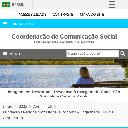
BRASIL
Simplifique!
ACESSIBILIDADE
CONTRASTE
MAPA DO SITE
Comunica BR
PORTAL UFPEL
Participe
ACESSO À INFORMAÇÃO
Coordenação de Comunicação Social
Acesso à informação
Universidade Federal de Pelotas
AUDITORIA
Legislação
COBALTO
MENU
Canais
CONCURSOS
EDITAIS
INTERNACIONAL
Imagem em Destaque · Descanso à margem do Canal São
OUVIDORIA
Gonçalo – Campus Anglo
PORTARIAS
Início
2025
Abril
29
Fundação seleciona profissional autônomo – Engenharia Civil ou
TELEFONES
Arquitetura