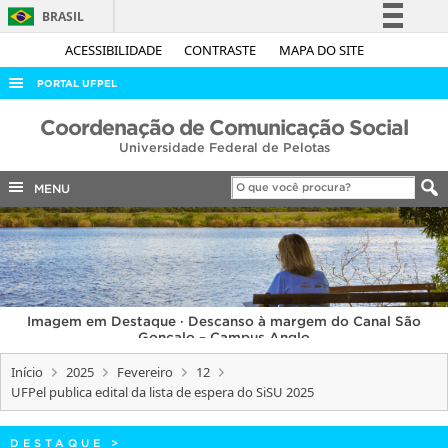
BRASIL
Simplifique!
ACESSIBILIDADE
CONTRASTE
MAPA DO SITE
Comunica BR
PORTAL UFPEL
Participe
ACESSO À INFORMAÇÃO
Coordenação de Comunicação Social
Acesso à informação
Universidade Federal de Pelotas
AUDITORIA
Legislação
COBALTO
MENU
Canais
CONCURSOS
EDITAIS
INTERNACIONAL
Imagem em Destaque · Descanso à margem do Canal São
OUVIDORIA
Gonçalo – Campus Anglo
PORTARIAS
Início
2025
Fevereiro
12
UFPel publica edital da lista de espera do SiSU 2025
TELEFONES
DESTAQUE
>