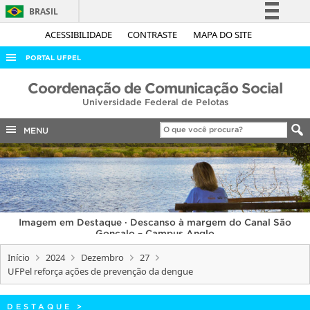
BRASIL
Simplifique!
ACESSIBILIDADE
CONTRASTE
MAPA DO SITE
Comunica BR
PORTAL UFPEL
Participe
ACESSO À INFORMAÇÃO
Coordenação de Comunicação Social
Acesso à informação
Universidade Federal de Pelotas
AUDITORIA
Legislação
COBALTO
MENU
Canais
CONCURSOS
EDITAIS
INTERNACIONAL
Imagem em Destaque · Descanso à margem do Canal São
OUVIDORIA
Gonçalo – Campus Anglo
PORTARIAS
Início
2024
Dezembro
27
UFPel reforça ações de prevenção da dengue
TELEFONES
DESTAQUE
>