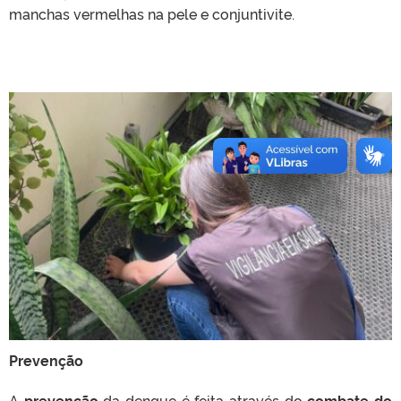
manchas vermelhas na pele e conjuntivite.
Prevenção
A
prevenção
da dengue é feita através do
combate do