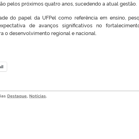
ção pelos próximos quatro anos, sucedendo a atual gestão.
ade do papel da UFPel como referência em ensino, pesq
pectativa de avanços significativos no fortalecimen
ra o desenvolvimento regional e nacional.
il
rias
Destaque
,
Notícias
.