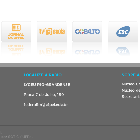
LOCALIZE A RÁDIO
SOBRE A
Núcleo Co
LYCEU RIO-GRANDENSE
Núcleo de
Praça 7 de Julho, 180
Secretari
federalfm@ufpel.edu.br
l.
o por
SGTIC / UFPel
.