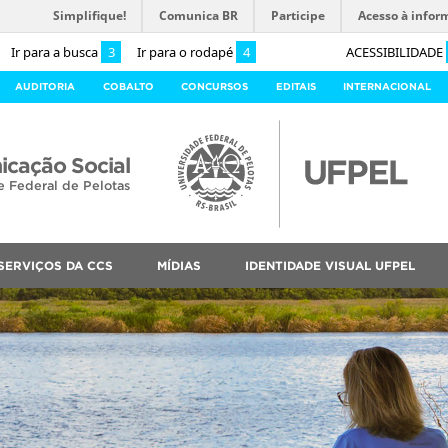
Simplifique!
Comunica BR
Participe
Acesso à infor
Ir para a busca
3
Ir para o rodapé
4
ACESSIBILIDADE
AUDITORIA
COBALTO
CONCURSOS
EDITAIS
INTERNACIONAL
cação Social
e Federal de Pelotas
SERVIÇOS DA CCS
MÍDIAS
IDENTIDADE VISUAL UFPEL