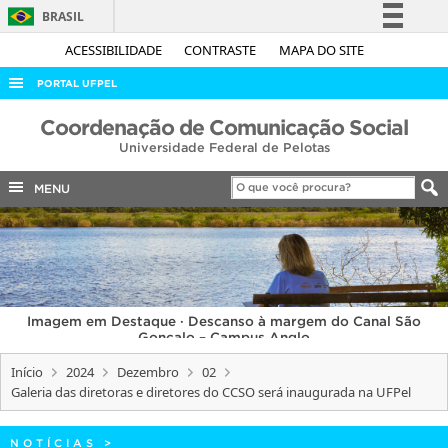
BRASIL
Simplifique!
ACESSIBILIDADE
CONTRASTE
MAPA DO SITE
Comunica BR
PORTAL UFPEL
Participe
ACESSO À INFORMAÇÃO
Coordenação de Comunicação Social
Acesso à informação
Universidade Federal de Pelotas
AUDITORIA
Legislação
COBALTO
MENU
Canais
CONCURSOS
EDITAIS
INTERNACIONAL
Imagem em Destaque · Descanso à margem do Canal São
OUVIDORIA
Gonçalo – Campus Anglo
PORTARIAS
Início
2024
Dezembro
02
Galeria das diretoras e diretores do CCSO será inaugurada na UFPel
TELEFONES
NOTÍCIAS
>