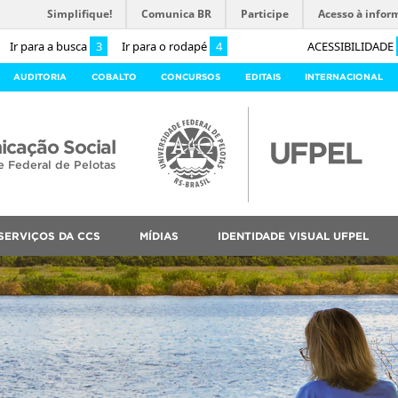
Simplifique!
Comunica BR
Participe
Acesso à infor
Ir para a busca
3
Ir para o rodapé
4
ACESSIBILIDADE
AUDITORIA
COBALTO
CONCURSOS
EDITAIS
INTERNACIONAL
cação Social
e Federal de Pelotas
SERVIÇOS DA CCS
MÍDIAS
IDENTIDADE VISUAL UFPEL