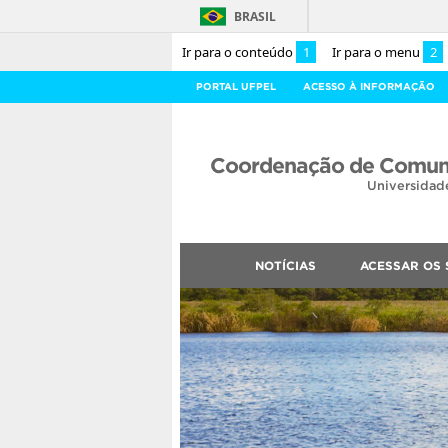
BRASIL
Ir para o conteúdo
1
Ir para o menu
2
PORTAL UFPEL
ACESSO À INFORMAÇÃO
Coordenação de Comuni
Universidad
NOTÍCIAS
ACESSAR OS 