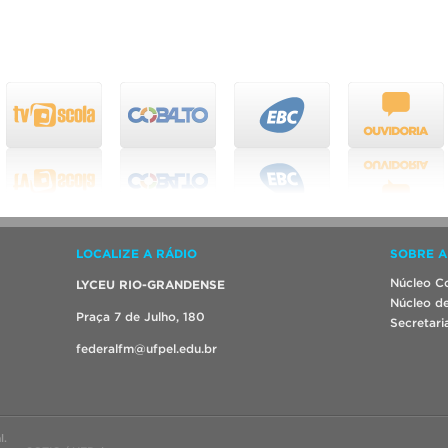
LOCALIZE A RÁDIO
SOBRE A
Núcleo Co
LYCEU RIO-GRANDENSE
Núcleo de
Praça 7 de Julho, 180
Secretari
federalfm@ufpel.edu.br
l.