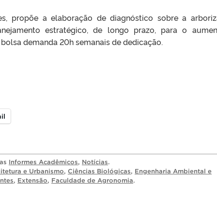
des, propõe a elaboração de diagnóstico sobre a arbori
nejamento estratégico, de longo prazo, para o aume
A bolsa demanda 20h semanais de dedicação.
il
ias
Informes Acadêmicos
,
Notícias
.
itetura e Urbanismo
,
Ciências Biológicas
,
Engenharia Ambiental e
ntes
,
Extensão
,
Faculdade de Agronomia
.