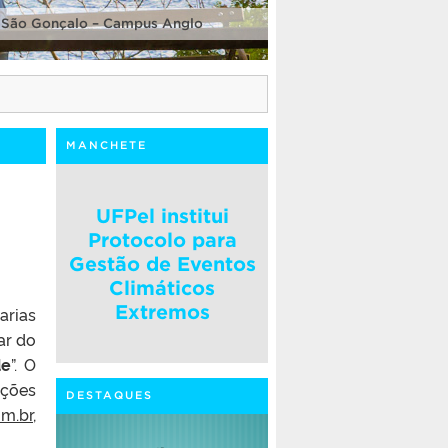
 São Gonçalo – Campus Anglo
MANCHETE
UFPel institui
Protocolo para
Gestão de Eventos
Climáticos
Extremos
arias
ar do
de
”. O
ições
DESTAQUES
om.br
,