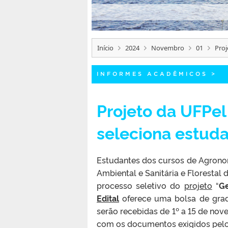
Início
2024
Novembro
01
Proj
INFORMES ACADÊMICOS
>
Projeto da UFPel
seleciona estud
Estudantes dos cursos de Agronom
Ambiental e Sanitária e Florestal 
processo seletivo do
projeto
“
Ge
Edital
oferece uma bolsa de grad
serão recebidas de 1º a 15 de no
com os documentos exigidos pelo