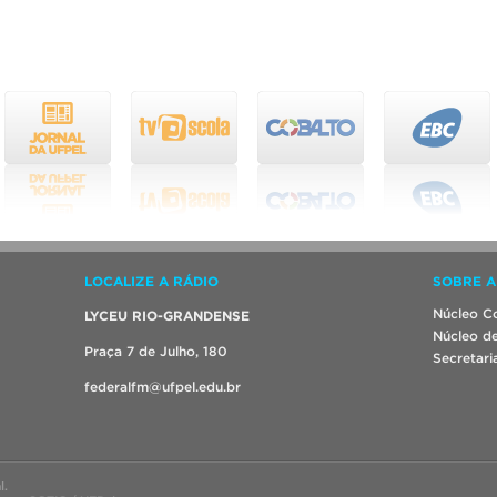
LOCALIZE A RÁDIO
SOBRE A
Núcleo Co
LYCEU RIO-GRANDENSE
Núcleo de
Praça 7 de Julho, 180
Secretari
federalfm@ufpel.edu.br
l.