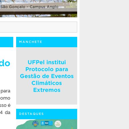
 São Gonçalo – Campus Anglo
MANCHETE
 do
UFPel institui
Protocolo para
Gestão de Eventos
Climáticos
Extremos
 para
 como
sso é
24 da
DESTAQUES