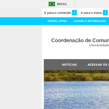
BRASIL
Ir para o conteúdo
1
Ir para o menu
2
PORTAL UFPEL
ACESSO À INFORMAÇÃO
Coordenação de Comuni
Universidad
NOTÍCIAS
ACESSAR OS 