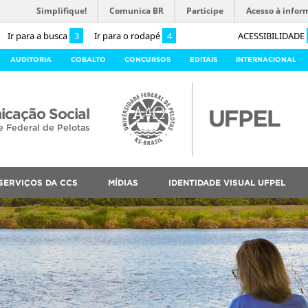
Simplifique!
Comunica BR
Participe
Acesso à infor
Ir para a busca
3
Ir para o rodapé
4
ACESSIBILIDADE
AUDITORIA
COBALTO
CONCURSOS
EDITAIS
INTERNACIONAL
cação Social
e Federal de Pelotas
SERVIÇOS DA CCS
MÍDIAS
IDENTIDADE VISUAL UFPEL