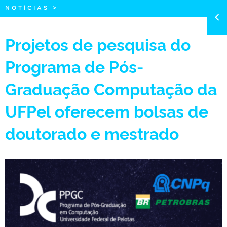
NOTÍCIAS
>
Projetos de pesquisa do
Programa de Pós-
Graduação Computação da
UFPel oferecem bolsas de
doutorado e mestrado