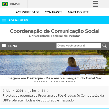
BRASIL
Simplifique!
ACESSIBILIDADE
CONTRASTE
MAPA DO SITE
Comunica BR
PORTAL UFPEL
Participe
ACESSO À INFORMAÇÃO
Coordenação de Comunicação Social
Acesso à informação
Universidade Federal de Pelotas
AUDITORIA
Legislação
COBALTO
MENU
Canais
CONCURSOS
EDITAIS
INTERNACIONAL
Imagem em Destaque · Descanso à margem do Canal São
OUVIDORIA
Gonçalo – Campus Anglo
PORTARIAS
Início
2024
Julho
31
Projetos de pesquisa do Programa de Pós-Graduação Computação da
TELEFONES
UFPel oferecem bolsas de doutorado e mestrado