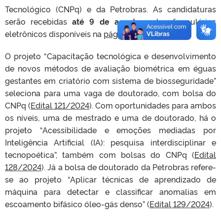
Tecnológico (CNPq) e da Petrobras. As candidaturas
serão recebidas
até 9 de agosto
, pelos formulários
eletrônicos disponíveis na
página do Programa
.
O projeto “Capacitação tecnológica e desenvolvimento
de novos métodos de avaliação biométrica em éguas
gestantes em criatório com sistema de biosseguridade”
seleciona para uma vaga de doutorado, com bolsa do
CNPq (
Edital 121/2024
). Com oportunidades para ambos
os níveis, uma de mestrado e uma de doutorado, há o
projeto “Acessibilidade e emoções mediadas por
Inteligência Artificial (IA): pesquisa interdisciplinar e
tecnopoética”, também com bolsas do CNPq (
Edital
128/2024
). Já a bolsa de doutorado da Petrobras refere-
se ao projeto “Aplicar técnicas de aprendizado de
máquina para detectar e classificar anomalias em
escoamento bifásico óleo-gás denso” (
Edital 129/2024
).